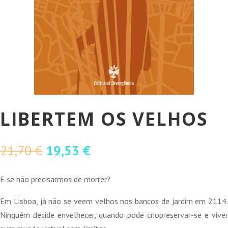
LIBERTEM OS VELHOS
O
O
21,70
€
19,53
€
preço
preço
original
atual
E se não precisarmos de morrer?
era:
é:
Em Lisboa, já não se veem velhos nos bancos de jardim em 2114.
21,70 €.
19,53 €.
Ninguém decide envelhecer, quando pode criopreservar-se e viver