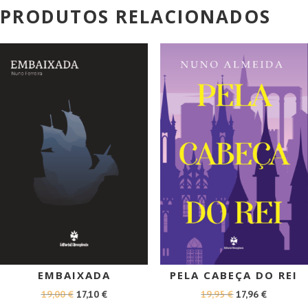
PRODUTOS RELACIONADOS
PROMOÇÃO!
PROMOÇÃO!
EMBAIXADA
PELA CABEÇA DO REI
O
O
O
O
19,00
€
17,10
€
19,95
€
17,96
€