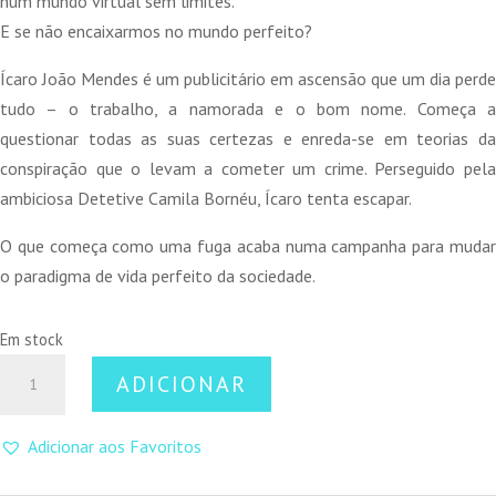
num mundo virtual sem limites.
E se não encaixarmos no mundo perfeito?
Ícaro João Mendes é um publicitário em ascensão que um dia perde
tudo – o trabalho, a namorada e o bom nome. Começa a
questionar todas as suas certezas e enreda-se em teorias da
conspiração que o levam a cometer um crime. Perseguido pela
ambiciosa Detetive Camila Bornéu, Ícaro tenta escapar.
O que começa como uma fuga acaba numa campanha para mudar
o paradigma de vida perfeito da sociedade.
Em stock
Quantidade
ADICIONAR
de
Libertem
Adicionar aos Favoritos
os
Velhos