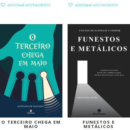
PREÇO
PREÇO
PREÇO
PREÇO
ADICIONAR AOS FAVORITOS
ADICIONAR AOS FAVORITOS
ORIGINAL
ATUAL
ORIGINAL
ATUAL
ERA:
É:
ERA:
É:
19,00 €.
17,10 €.
19,95 €.
17,96 €.
PROMOÇÃO!
PROMOÇÃO!
O TERCEIRO CHEGA EM
FUNESTOS E
MAIO
METÁLICOS