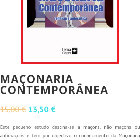
MAÇONARIA
CONTEMPORÂNEA
O
O
15,00
€
13,50
€
preço
preço
original
atual
Este pequeno estudo destina-se a maçons, não maçons ou
era:
é:
antimaçons e tem por objectivo o conhecimento da Maçonaria