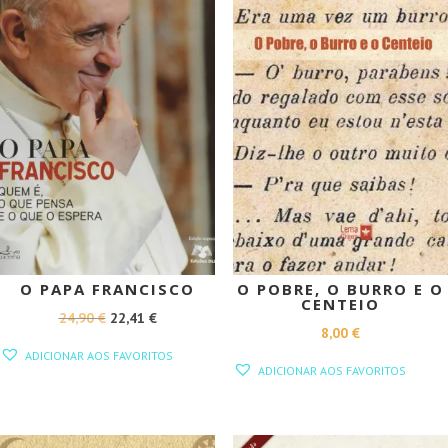
O PAPA FRANCISCO
O POBRE, O BURRO E O
CENTEIO
O
O
24,90
€
22,41
€
8,00
€
PREÇO
PREÇO
ADICIONAR AOS FAVORITOS
ORIGINAL
ATUAL
ADICIONAR AOS FAVORITOS
ERA:
É:
24,90 €.
22,41 €.