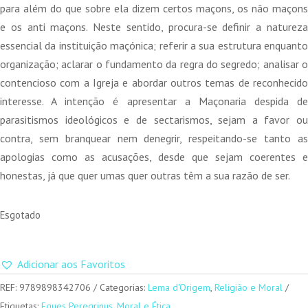
15,00 €.
13,50 €.
para além do que sobre ela dizem certos maçons, os não maçons
e os anti maçons. Neste sentido, procura-se definir a natureza
essencial da instituição maçónica; referir a sua estrutura enquanto
organização; aclarar o fundamento da regra do segredo; analisar o
contencioso com a Igreja e abordar outros temas de reconhecido
interesse. A intenção é apresentar a Maçonaria despida de
parasitismos ideológicos e de sectarismos, sejam a favor ou
contra, sem branquear nem denegrir, respeitando-se tanto as
apologias como as acusações, desde que sejam coerentes e
honestas, já que quer umas quer outras têm a sua razão de ser.
Esgotado
Adicionar aos Favoritos
REF:
9789898342706
Categorias:
Lema d'Origem
,
Religião e Moral
Etiquetas:
Eques Peregrinus
,
Moral e Ética