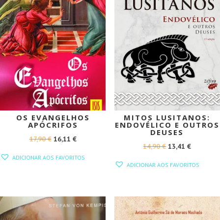
OS EVANGELHOS
MITOS LUSITANOS:
APÓCRIFOS
ENDOVÉLICO E OUTROS
DEUSES
O
O
17,90
€
16,11
€
O
O
14,90
€
13,41
€
PREÇO
PREÇO
ADICIONAR AOS FAVORITOS
PREÇO
PREÇO
ORIGINAL
ATUAL
ADICIONAR AOS FAVORITOS
ORIGINAL
ATUAL
ERA:
É:
ERA:
É:
17,90 €.
16,11 €.
14,90 €.
13,41 €.
PROMOÇÃO!