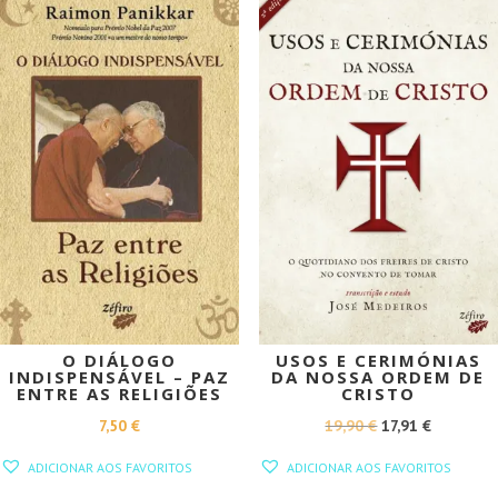
PROMOÇÃO!
O DIÁLOGO
USOS E CERIMÓNIAS
INDISPENSÁVEL – PAZ
DA NOSSA ORDEM DE
ENTRE AS RELIGIÕES
CRISTO
O
O
7,50
€
19,90
€
17,91
€
PREÇO
PREÇO
ADICIONAR AOS FAVORITOS
ADICIONAR AOS FAVORITOS
ORIGINAL
ATUAL