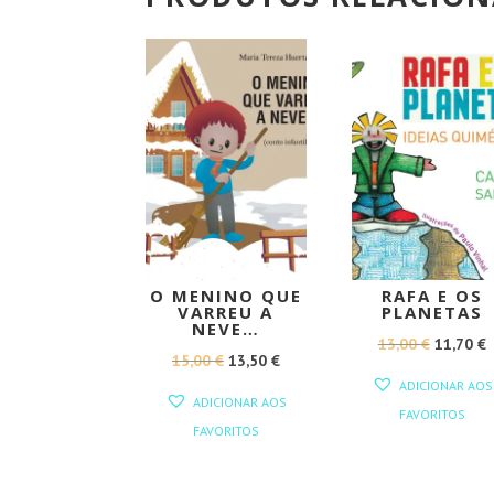
PROMOÇÃO!
PROMOÇÃO
O MENINO QUE
RAFA E OS
VARREU A
PLANETAS
NEVE…
O
13,00
€
11,70
€
O
O
15,00
€
13,50
€
PREÇO
ADICIONAR AOS
PREÇO
PREÇO
ORIGINA
ADICIONAR AOS
FAVORITOS
ORIGINAL
ATUAL
ERA:
É
FAVORITOS
ERA:
É:
13,00 €.
1
15,00 €.
13,50 €.