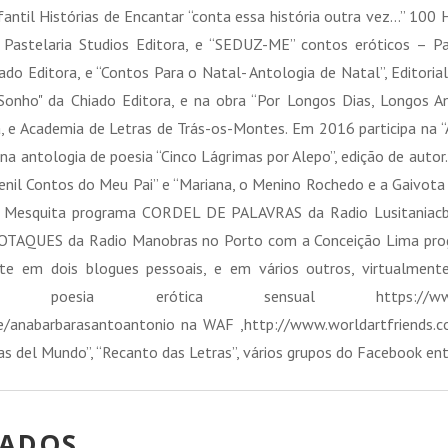
til Histórias de Encantar “conta essa história outra vez…” 100 H
 Pastelaria Studios Editora, e “SEDUZ-ME” contos eróticos – Pa
ado Editora, e “Contos Para o Natal- Antologia de Natal”, Editori
onho" da Chiado Editora, e na obra “Por Longos Dias, Longos An
 e Academia de Letras de Trás-os-Montes. Em 2016 participa na “
 na antologia de poesia “Cinco Lágrimas por Alepo”, edição de aut
uvenil Contos do Meu Pai” e “Mariana, o Menino Rochedo e a Gaivota 
a Mesquita programa CORDEL DE PALAVRAS da Radio Lusitaniac
 SOTAQUES da Radio Manobras no Porto com a Conceição Lima pr
nte em dois blogues pessoais, e em vários outros, virtualmente
pot.com/ poesia erótica sensual https://www.face
ile/anabarbarasantoantonio na WAF ,http://www.worldartfriends.
tas del Mundo”, “Recanto das Letras”, vários grupos do Facebook ent
NADOS