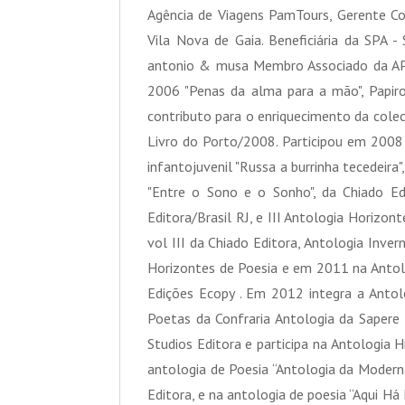
Agência de Viagens PamTours, Gerente C
Vila Nova de Gaia. Beneficiária da SPA -
antonio & musa Membro Associado da AP
2006 "Penas da alma para a mão", Papiro 
contributo para o enriquecimento da colec
Livro do Porto/2008. Participou em 2008 n
infantojuvenil "Russa a burrinha tecedeir
"Entre o Sono e o Sonho", da Chiado E
Editora/Brasil RJ, e III Antologia Horizo
vol III da Chiado Editora, Antologia Inve
Horizontes de Poesia e em 2011 na Antolog
Edições Ecopy . Em 2012 integra a Antolo
Poetas da Confraria Antologia da Sapere E
Studios Editora e participa na Antologia 
antologia de Poesia “Antologia da Modern
Editora, e na antologia de poesia “Aqui H