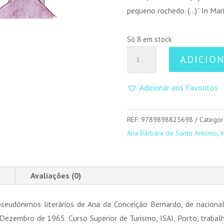
pequeno rochedo. (…)” In Ma
Só 8 em stock
Quantidade
ADICIO
de
Mariana,
Adicionar aos Favoritos
o
Menino
Rochedo
REF:
9789898825698
Categor
e
Ana Bárbara de Santo António
,
I
a
Gaivota
Mágica
Avaliações (0)
eudónimos literários de Ana da Conceição Bernardo, de naciona
ezembro de 1965. Curso Superior de Turismo, ISAI, Porto, trabal