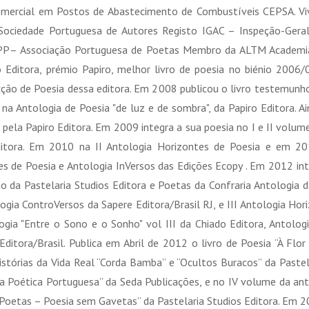
omercial em Postos de Abastecimento de Combustíveis CEPSA. Vi
 Sociedade Portuguesa de Autores Registo IGAC – Inspeção-Geral
P– Associação Portuguesa de Poetas Membro da ALTM Academia
Editora, prémio Papiro, melhor livro de poesia no biénio 2006/07
ção de Poesia dessa editora. Em 2008 publicou o livro testemunho
a Antologia de Poesia "de luz e de sombra", da Papiro Editora. A
a", pela Papiro Editora. Em 2009 integra a sua poesia no I e II vo
ditora. Em 2010 na II Antologia Horizontes de Poesia e em 20
ntes de Poesia e Antologia InVersos das Edições Ecopy . Em 2012 in
rno da Pastelaria Studios Editora e Poetas da Confraria Antologia 
ia ControVersos da Sapere Editora/Brasil RJ, e III Antologia Hor
gia "Entre o Sono e o Sonho" vol III da Chiado Editora, Antologi
ditora/Brasil. Publica em Abril de 2012 o livro de Poesia “À Flo
Histórias da Vida Real “Corda Bamba” e “Ocultos Buracos” da Pastel
a Poética Portuguesa” da Seda Publicações, e no IV volume da ant
á Poetas – Poesia sem Gavetas” da Pastelaria Studios Editora. Em 2