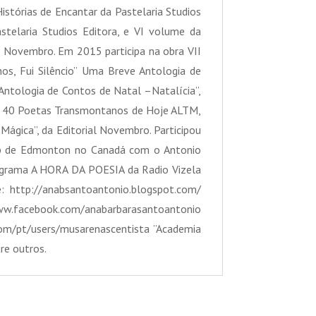
istórias de Encantar da Pastelaria Studios
stelaria Studios Editora, e VI volume da
al Novembro. Em 2015 participa na obra VII
os, Fui Silêncio” Uma Breve Antologia de
Antologia de Contos de Natal –Natalícia”,
or. 40 Poetas Transmontanos de Hoje ALTM,
Mágica”, da Editorial Novembro. Participou
b de Edmonton no Canadá com o Antonio
ograma A HORA DA POESIA da Radio Vizela
: http://anabsantoantonio.blogspot.com/
book.com/anabarbarasantoantonio
com/pt/users/musarenascentista ”Academia
re outros.