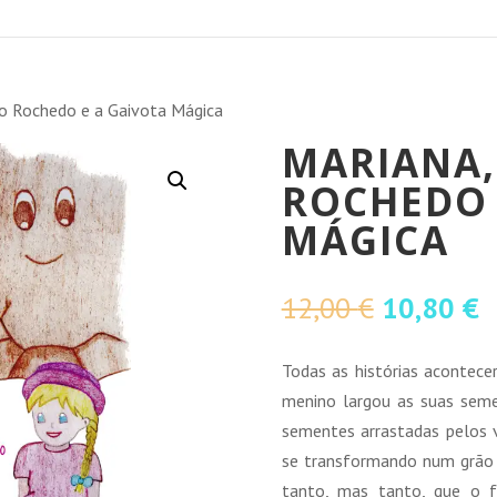
no Rochedo e a Gaivota Mágica
MARIANA,
ROCHEDO 
MÁGICA
O
O
12,00
€
10,80
€
preço
p
original
a
Todas as histórias acontec
era:
é
menino largou as suas seme
12,00 €.
1
sementes arrastadas pelos v
se transformando num grão 
tanto, mas tanto, que o fr