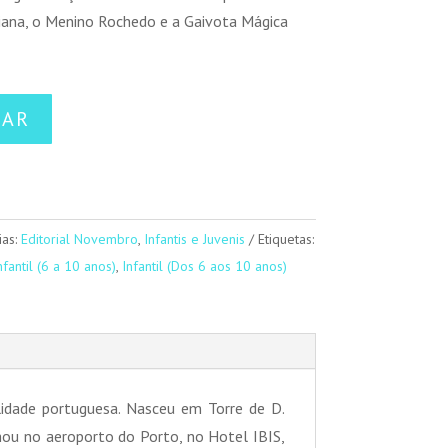
riana, o Menino Rochedo e a Gaivota Mágica
NAR
ias:
Editorial Novembro
,
Infantis e Juvenis
Etiquetas:
nfantil (6 a 10 anos)
,
Infantil (Dos 6 aos 10 anos)
lidade portuguesa. Nasceu em Torre de D.
hou no aeroporto do Porto, no Hotel IBIS,