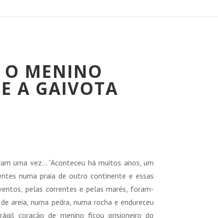
 O MENINO
E A GAIVOTA
reço
tual
eram uma vez… “Aconteceu há muitos anos, um
:
ntes numa praia de outro continente e essas
0,80 €.
entos, pelas correntes e pelas marés, foram-
de areia, numa pedra, numa rocha e endureceu
ágil coração de menino ficou prisioneiro do