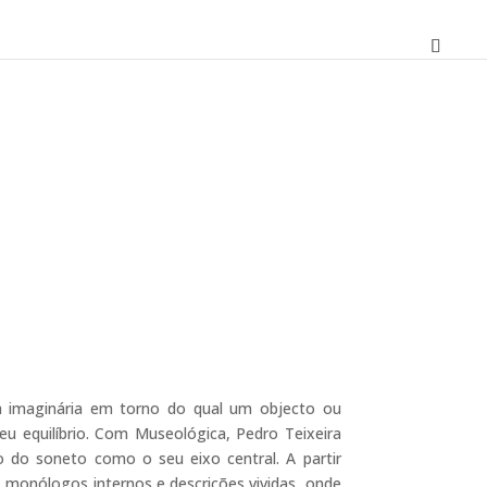
O
preço
atual
a imaginária em torno do qual um objecto ou
é:
u equilíbrio. Com Museológica, Pedro Teixeira
10,80 €.
do soneto como o seu eixo central. A partir
os, monólogos internos e descrições vividas, onde