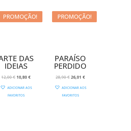
PROMOÇÃO!
PROMOÇÃO!
ARTE DAS
PARAÍSO
IDEIAS
PERDIDO
O
O
O
O
12,00
€
10,80
€
28,90
€
26,01
€
PREÇO
PREÇO
PREÇO
PREÇO
ADICIONAR AOS
ADICIONAR AOS
ORIGINAL
ATUAL
ORIGINAL
ATUAL
FAVORITOS
FAVORITOS
ERA:
É:
ERA:
É:
12,00 €.
10,80 €.
28,90 €.
26,01 €.