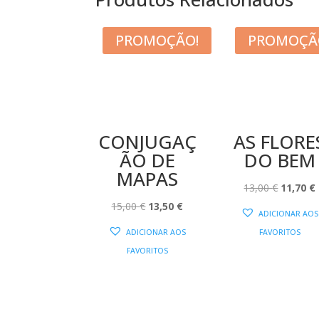
PROMOÇÃO!
PROMOÇÃ
CONJUGAÇ
AS FLORE
ÃO DE
DO BEM
MAPAS
O
13,00
€
11,70
€
O
O
PREÇO
15,00
€
13,50
€
ADICIONAR AOS
PREÇO
PREÇO
ORIGIN
ADICIONAR AOS
FAVORITOS
ORIGINAL
ATUAL
ERA:
É
FAVORITOS
ERA:
É:
13,00 €.
15,00 €.
13,50 €.