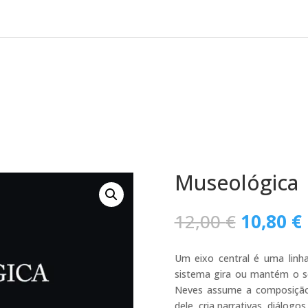
Museológica
O
12,00
€
10,80
€
preço
original
Um eixo central é uma linh
era:
sistema gira ou mantém o se
12,00 €.
Neves assume a composição 
dele, cria narrativas, diálog