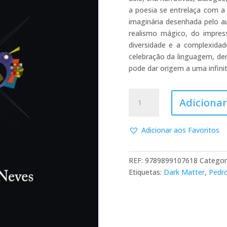
a poesia se entrelaça com a 
imaginária desenhada pelo a
realismo mágico, do impress
diversidade e a complexid
celebração da linguagem, de
pode dar origem a uma infini
Quantidade
Adicionar
de
Museológica
Adicionar aos Favoritos
REF:
9789899107618
Categor
Etiquetas:
Dark Matter
,
Pedro