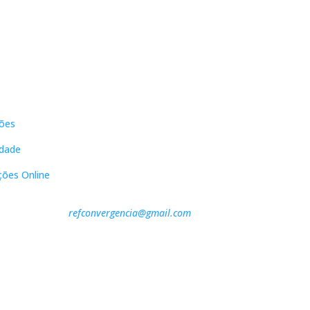
s
Contactos
ões
DNL Convergência
Rua Principal nº39-41, RC Direito,
idade
Loja 2
Vergas
ções Online
3840-555 Sto André de Vagos
refconvergencia@gmail.com