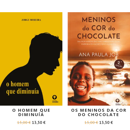
ERA:
É:
ERA:
É:
16,50 €.
14,85 €.
19,00 €.
17,10 €.
PROMOÇÃO!
PROMOÇÃO!
O HOMEM QUE
OS MENINOS DA COR
DIMINUÍA
DO CHOCOLATE
O
O
O
O
15,00
€
13,50
€
15,00
€
13,50
€
PREÇO
PREÇO
PREÇO
PREÇO