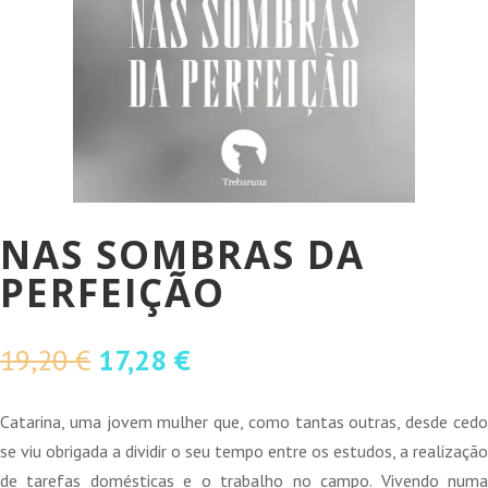
NAS SOMBRAS DA
PERFEIÇÃO
O
O
19,20
€
17,28
€
preço
preço
original
atual
Catarina, uma jovem mulher que, como tantas outras, desde cedo
era:
é:
se viu obrigada a dividir o seu tempo entre os estudos, a realização
19,20 €.
17,28 €.
de tarefas domésticas e o trabalho no campo. Vivendo numa