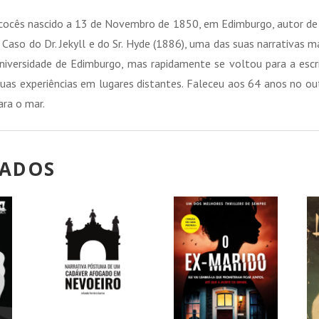
Hyde
scocês nascido a 13 de Novembro de 1850, em Edimburgo, autor de 
 Caso do Dr. Jekyll e do Sr. Hyde (1886), uma das suas narrativas
Universidade de Edimburgo, mas rapidamente se voltou para a escr
as experiências em lugares distantes. Faleceu aos 64 anos no ou
ara o mar.
NADOS
!
PROMOÇÃO!
PROMOÇÃO!