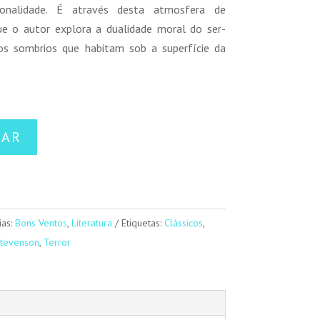
onalidade. É através desta atmosfera de
ue o autor explora a dualidade moral do ser-
os sombrios que habitam sob a superfície da
NAR
ias:
Bons Ventos
,
Literatura
Etiquetas:
Clássicos
,
Stevenson
,
Terror