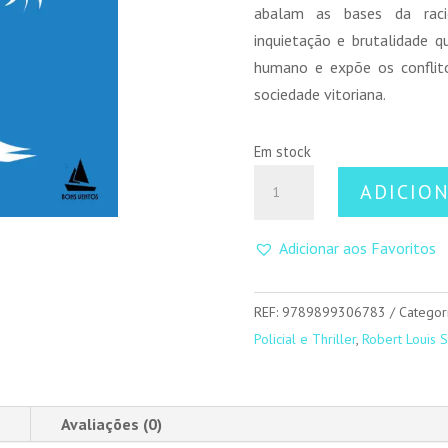
abalam as bases da raci
inquietação e brutalidade q
humano e expõe os conflit
sociedade vitoriana.
Em stock
Quantidade
ADICIO
de
O
Adicionar aos Favoritos
Estranho
Caso
do
REF:
9789899306783
Categor
Dr.
Policial e Thriller
,
Robert Louis 
Jekyll
e
do
Avaliações (0)
Sr.