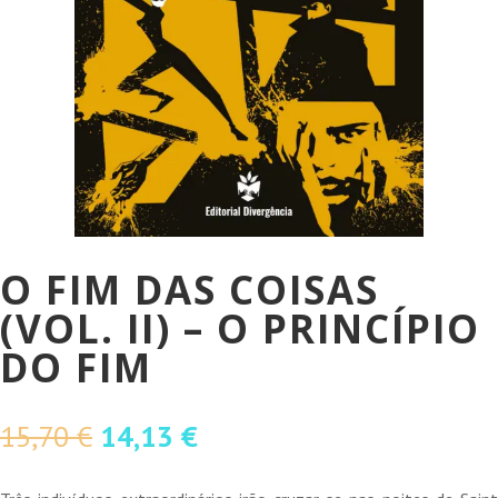
O FIM DAS COISAS
(VOL. II) – O PRINCÍPIO
DO FIM
O
O
15,70
€
14,13
€
preço
preço
original
atual