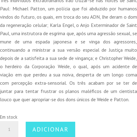
Três indivíduos extraordinários irão cruzar-se nas noites de Saint
era:
é:
Paul: Michael Patton, um polícia que foi abduzido por humanos
15,70 €.
14,13 €.
vindos do futuro, os quais, em troca do seu ADN, lhe deram o dom
da regeneração celular; Karla Engel, o Anjo Exterminador de Saint
Paul, uma instrutora de esgrima que, após uma agressão sexual, se
mune de uma espada japonesa e se vinga dos agressores,
continuando a ministrar a sua versão especial de Justiça muito
depois de a satisfeita a sua sede de vingança; e Christopher Weide,
o herdeiro da Corporação Weide, o qual, após um acidente de
viação em que perdeu a sua noiva, desperta de um longo coma
com percepção extra-sensorial. Os três acabam por se ter de
juntar para tentar frustrar os planos maléficos de um cientista
louco que quer apropriar-se dos dons únicos de Weide e Patton.
Em stock
Quantidade
ADICIONAR
de