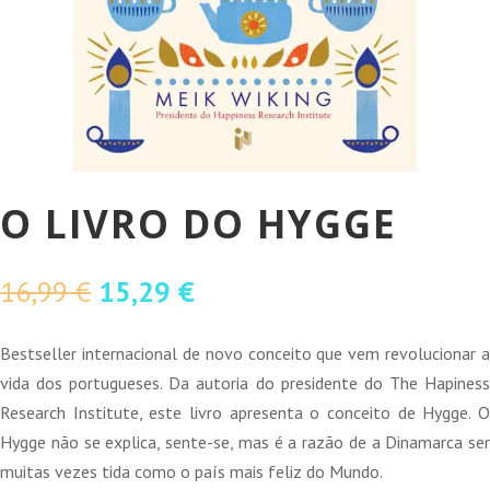
O LIVRO DO HYGGE
O
O
16,99
€
15,29
€
preço
preço
original
atual
Bestseller internacional de novo conceito que vem revolucionar a
era:
é:
vida dos portugueses. Da autoria do presidente do The Hapiness
16,99 €.
15,29 €.
Research Institute, este livro apresenta o conceito de Hygge. O
Hygge não se explica, sente-se, mas é a razão de a Dinamarca ser
muitas vezes tida como o país mais feliz do Mundo.