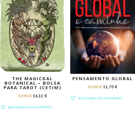
THE MAGICKAL
PENSAMENTO GLOBAL
BOTANICAL – BOLSA
O
O
13,00
€
11,70
€
PARA TAROT (CETIM)
PREÇO
PREÇO
O
O
17,90
€
16,11
€
ADICIONAR AOS FAVORITOS
ORIGINAL
ATUAL
PREÇO
PREÇO
ADICIONAR AOS FAVORITOS
ERA:
É:
ORIGINAL
ATUAL
13,00 €.
11,70 €.
ERA:
É:
17,90 €.
16,11 €.