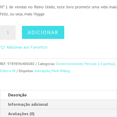
N°.1 de vendas no Reino Unido, este livro promete uma vida mais
feliz, ou seja, mais Hygge.
Quantidade
ADICIONAR
de
O
Adicionar aos Favoritos
Livro
do
Hygge
REF:
9789896488680
Categorias:
Desenvolvimento Pessoal e Espiritual
,
Editora IN
Etiquetas:
Autoajuda
,
Meik Wiking
Descrição
Informação adicional
Avaliações (0)