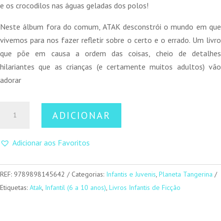
e os crocodilos nas águas geladas dos polos!
Neste álbum fora do comum, ATAK desconstrói o mundo em que
vivemos para nos fazer refletir sobre o certo e o errado. Um livro
que põe em causa a ordem das coisas, cheio de detalhes
hilariantes que as crianças (e certamente muitos adultos) vão
adorar
Quantidade
ADICIONAR
de
O
Adicionar aos Favoritos
mundo
ao
contrário
REF:
9789898145642
Categorias:
Infantis e Juvenis
,
Planeta Tangerina
Etiquetas:
Atak
,
Infantil (6 a 10 anos)
,
Livros Infantis de Ficção