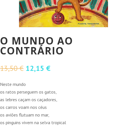
O MUNDO AO
CONTRÁRIO
O
O
13,50
€
12,15
€
preço
preço
original
atual
Neste mundo
era:
é:
os ratos perseguem os gatos,
13,50 €.
12,15 €.
as lebres caçam os caçadores,
os carros voam nos céus
os aviões flutuam no mar,
os pinguins vivem na selva tropical