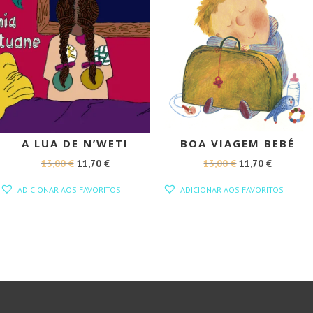
A LUA DE N’WETI
BOA VIAGEM BEBÉ
O
O
O
O
13,00
€
11,70
€
13,00
€
11,70
€
PREÇO
PREÇO
PREÇO
PREÇO
ADICIONAR AOS FAVORITOS
ADICIONAR AOS FAVORITOS
ORIGINAL
ATUAL
ORIGINAL
ATUAL
ERA:
É:
ERA:
É:
13,00 €.
11,70 €.
13,00 €.
11,70 €.