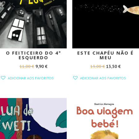
O FEITICEIRO DO 4º
ESTE CHAPÉU NÃO É
ESQUERDO
MEU
O
O
O
O
11,00
€
9,90
€
15,00
€
13,50
€
PREÇO
PREÇO
PREÇO
PREÇO
ADICIONAR AOS FAVORITOS
ADICIONAR AOS FAVORITOS
ORIGINAL
ATUAL
ORIGINAL
ATUAL
ERA:
É:
ERA:
É:
11,00 €.
9,90 €.
15,00 €.
13,50 €.
PROMOÇÃO!
PROMOÇÃO!