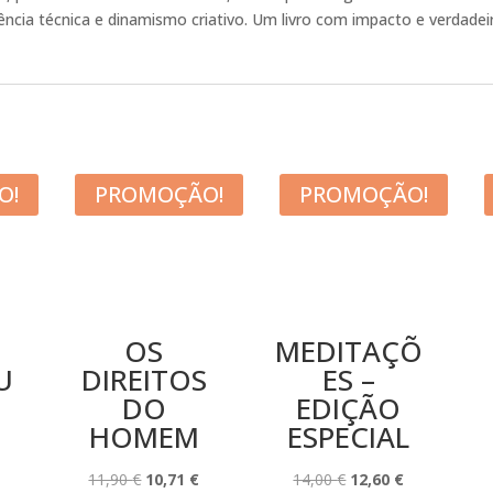
ncia técnica e dinamismo criativo. Um livro com impacto e verdadeira
O!
PROMOÇÃO!
PROMOÇÃO!
OS
MEDITAÇÕ
U
DIREITOS
ES –
DO
EDIÇÃO
HOMEM
ESPECIAL
O
PREÇO
O
O
O
O
11,90
€
10,71
€
14,00
€
12,60
€