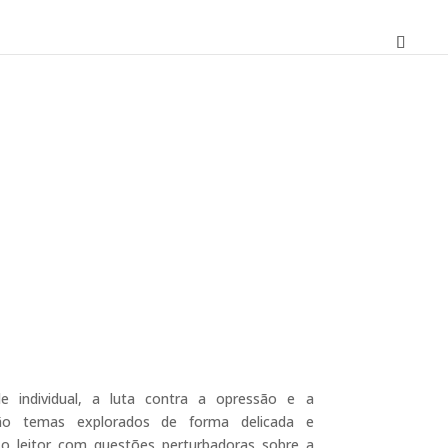
O
preço
atual
é:
e individual, a luta contra a opressão e a
11,70 €.
 são temas explorados de forma delicada e
 o leitor com questões perturbadoras sobre a