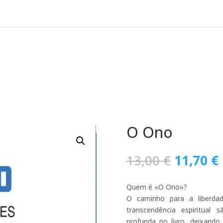
O Ono
O
13,00
€
11,70
€
preço
original
Quem é «O Ono»?
era:
O caminho para a liberdad
13,00 €.
transcendência espiritual
profunda no livro, deixando