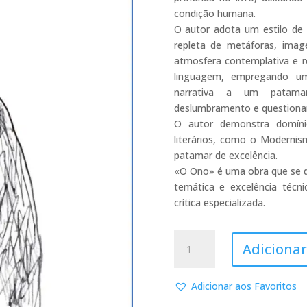
condição humana.
O autor adota um estilo de 
repleta de metáforas, imag
atmosfera contemplativa e r
linguagem, empregando um
narrativa a um patamar
deslumbramento e questionam
O autor demonstra domíni
literários, como o Modernis
patamar de excelência.
«O Ono» é uma obra que se de
temática e excelência técn
crítica especializada.
Quantidade
Adicionar
de
O
Ono
Adicionar aos Favoritos