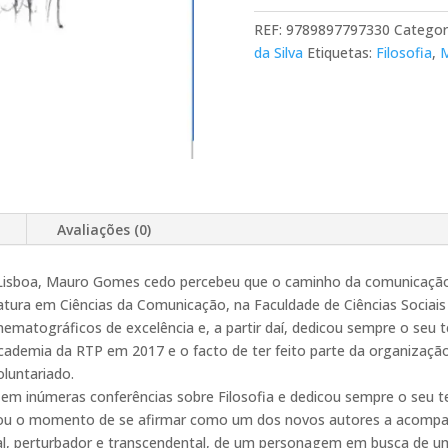
REF:
9789897797330
Categor
da Silva
Etiquetas:
Filosofia
,
Avaliações (0)
 Lisboa, Mauro Gomes cedo percebeu que o caminho da comunicação 
atura em Ciências da Comunicação, na Faculdade de Ciências Sociai
ematográficos de excelência e, a partir daí, dedicou sempre o seu te
 Academia da RTP em 2017 e o facto de ter feito parte da organizaç
oluntariado.
m inúmeras conferências sobre Filosofia e dedicou sempre o seu tem
egou o momento de se afirmar como um dos novos autores a acompan
ual, perturbador e transcendental, de um personagem em busca de 