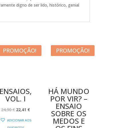
mente digno de ser lido, histórico, genial
PROMOÇÃO!
PROMOÇÃO!
ENSAIOS,
HÁ MUNDO
VOL. I
POR VIR? –
ENSAIO
O
O
24,90
€
22,41
€
SOBRE OS
PREÇO
PREÇO
MEDOS E
ADICIONAR AOS
ORIGINAL
ATUAL
FAVORITOS