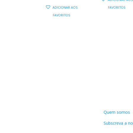
PREÇO
PREÇO
ORIGIN
ADICIONAR AOS
FAVORITOS
ORIGINAL
ATUAL
ERA:
É
FAVORITOS
ERA:
É:
15,95 €.
10,00 €.
9,00 €.
DNLC
Quem somos
Subscreva a no