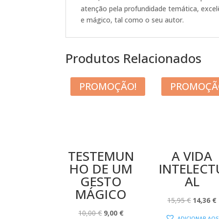
atenção pela profundidade temática, excelê
e mágico, tal como o seu autor.
Produtos Relacionados
PROMOÇÃO!
PROMOÇÃ
TESTEMUN
A VIDA
HO DE UM
INTELECT
GESTO
AL
MÁGICO
O
15,95
€
14,36
€
O
O
PREÇO
10,00
€
9,00
€
ADICIONAR AOS