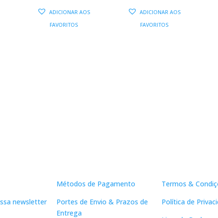
AL
ATUAL
PREÇO
PREÇO
PREÇO
PREÇO
ADICIONAR AOS
ADICIONAR AOS
:
ORIGINAL
ATUAL
ORIGINAL
ATUAL
FAVORITOS
FAVORITOS
14,36 €.
ERA:
É:
ERA:
É:
11,90 €.
10,71 €.
14,00 €.
12,60 €.
Apoio ao Cliente
Links Útei
Métodos de Pagamento
Termos & Condiç
ssa newsletter
Portes de Envio & Prazos de
Política de Privac
Entrega