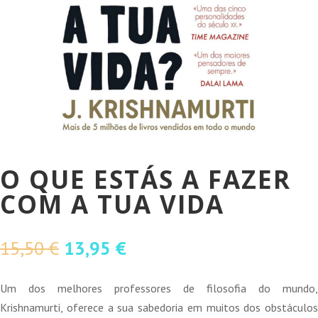
O QUE ESTÁS A FAZER
COM A TUA VIDA
O
O
15,50
€
13,95
€
preço
preço
original
atual
Um dos melhores professores de filosofia do mundo,
era:
é:
Krishnamurti, oferece a sua sabedoria em muitos dos obstáculos