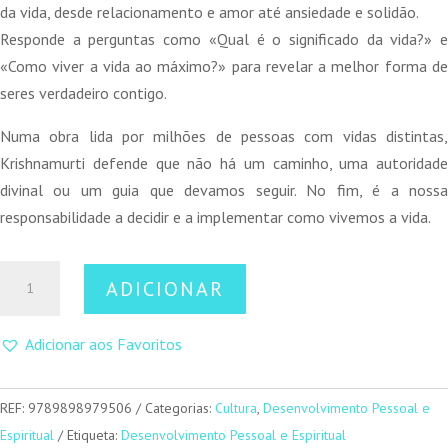
15,50 €.
13,95 €.
da vida, desde relacionamento e amor até ansiedade e solidão.
Responde a perguntas como «Qual é o significado da vida?» e
«Como viver a vida ao máximo?» para revelar a melhor forma de
seres verdadeiro contigo.
Numa obra lida por milhões de pessoas com vidas distintas,
Krishnamurti defende que não há um caminho, uma autoridade
divinal ou um guia que devamos seguir. No fim, é a nossa
responsabilidade a decidir e a implementar como vivemos a vida.
Quantidade
ADICIONAR
de
O
Adicionar aos Favoritos
Que
Estás
a
REF:
9789898979506
Categorias:
Cultura
,
Desenvolvimento Pessoal e
Fazer
Espiritual
Etiqueta:
Desenvolvimento Pessoal e Espiritual