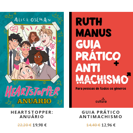
ERA:
É:
ERA:
É:
15,00 €.
13,50 €.
19,50 €.
17,55 €.
PROMOÇÃO!
PROMOÇÃO!
HEARTSTOPPER:
GUIA PRÁTICO
ANUÁRIO
ANTIMACHISMO
O
O
O
O
22,20
€
19,98
€
14,40
€
12,96
€
PREÇO
PREÇO
PREÇO
PREÇO