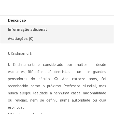
Com
a
Tua
Descrição
Vida
Informação adicional
Avaliações (0)
J. Krishnamurti
J. Krishnamurti é considerado por muitos – desde
escritores, filósofos até cientistas – um dos grandes
pensadores do século XX. Aos catorze anos, foi
reconhecido como o próximo Professor Mundial, mas
nunca alegou lealdade a nenhuma casta, nacionalidade
ou religião, nem se definiu numa autoridade ou guia
espiritual.