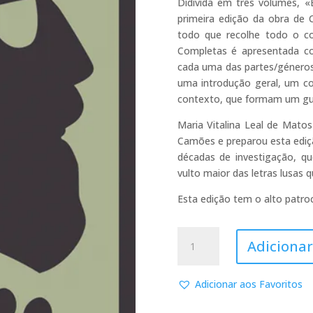
Didivida em três volumes, «
primeira edição da obra de
todo que recolhe todo o co
Completas é apresentada co
cada uma das partes/géneros
uma introdução geral, um co
contexto, que formam um guia
Maria Vitalina Leal de Matos
Camões e preparou esta ediç
décadas de investigação, qu
vulto maior das letras lusas 
Esta edição tem o alto patroc
Quantidade
Adicionar
de
Obras
Completas
Adicionar aos Favoritos
-