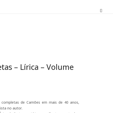
as – Lírica – Volume
O
preço
atual
as completas de Camões em mais de 40 anos,
é:
ista no autor.
22,41 €.