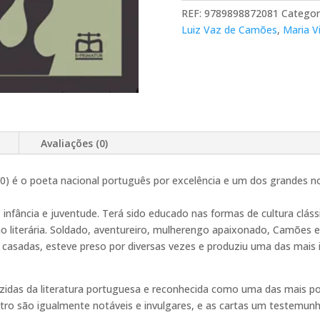
Lírica
REF:
9789898872081
Categor
-
Luiz Vaz de Camões
,
Maria V
Volume
II
Avaliações (0)
0) é o poeta nacional português por excelência e um dos grandes n
 infância e juventude. Terá sido educado nas formas de cultura clás
o literária. Soldado, aventureiro, mulherengo apaixonado, Camões e
asadas, esteve preso por diversas vezes e produziu uma das mais i
idas da literatura portuguesa e reconhecida como uma das mais pod
atro são igualmente notáveis e invulgares, e as cartas um testemunho