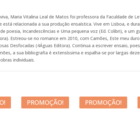
va, Maria Vitalina Leal de Matos foi professora da Faculdade de Let
e está relacionada a sua produção ensaística. Vive em Lisboa, e dur
ros de poesia, Incandescências e Uma pequena voz (Ed. Colibri), e um
ra). Estreou-se no romance em 2010, com Camões, Este meu duro g
rosas Desfocadas (4Águas Editora). Continua a escrever ensaio, poes
ões, a sua bibliografia é extensíssima e espalha-se por largas deze
obras individuais.
O!
PROMOÇÃO!
PROMOÇÃO!