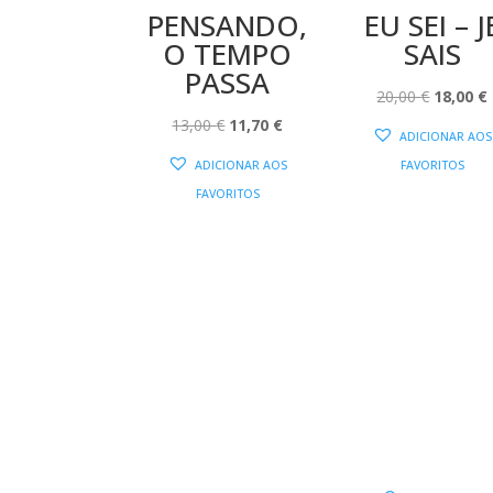
PENSANDO,
EU SEI – J
O TEMPO
SAIS
PASSA
O
20,00
€
18,00
€
O
O
PREÇO
13,00
€
11,70
€
ADICIONAR AOS
PREÇO
PREÇO
ORIGIN
ADICIONAR AOS
FAVORITOS
ORIGINAL
ATUAL
ERA:
É
FAVORITOS
ERA:
É:
20,00 €.
13,00 €.
11,70 €.
DNLC