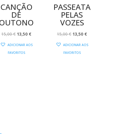
CANÇÃO
PASSEATA
DE
PELAS
OUTONO
VOZES
O
O
O
O
15,00
€
13,50
€
15,00
€
13,50
€
PREÇO
PREÇO
PREÇO
PREÇO
ADICIONAR AOS
ADICIONAR AOS
ORIGINAL
ATUAL
ORIGINAL
ATUAL
FAVORITOS
FAVORITOS
ERA:
É:
ERA:
É:
15,00 €.
13,50 €.
15,00 €.
13,50 €.
s
Contactos