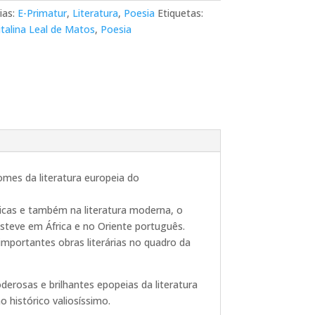
ias:
E-Primatur
,
Literatura
,
Poesia
Etiquetas:
italina Leal de Matos
,
Poesia
omes da literatura europeia do
sicas e também na literatura moderna, o
steve em África e no Oriente português.
mportantes obras literárias no quadro da
erosas e brilhantes epopeias da literatura
 histórico valiosíssimo.