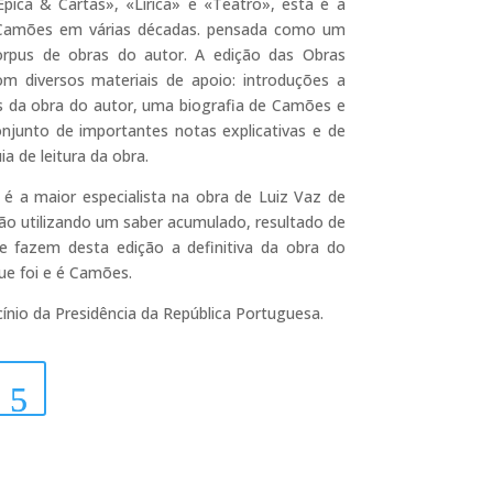
Épica & Cartas», «Lírica» e «Teatro», esta é a
 Camões em várias décadas. pensada como um
rpus de obras do autor. A edição das Obras
m diversos materiais de apoio: introduções a
 da obra do autor, uma biografia de Camões e
njunto de importantes notas explicativas e de
 de leitura da obra.
 é a maior especialista na obra de Luiz Vaz de
ão utilizando um saber acumulado, resultado de
e fazem desta edição a definitiva da obra do
que foi e é Camões.
ínio da Presidência da República Portuguesa.