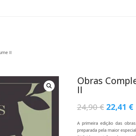
ume II
Obras Complet
II
O
24,90
€
22,41
€
preço
original
A primeira edição das obr
era:
preparada pela maior especial
24,90 €.