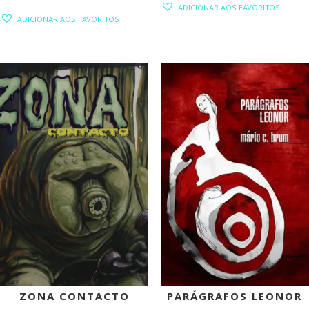
ADICIONAR AOS FAVORITOS
ORIGINAL
ATUAL
ADICIONAR AOS FAVORITOS
ERA:
É:
10,00 €.
9,00 €.
PROMOÇÃO!
ZONA CONTACTO
PARÁGRAFOS LEONOR