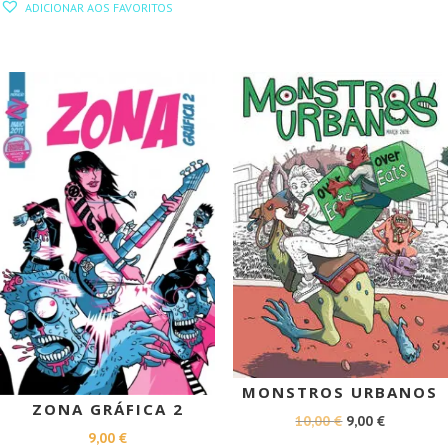
ERA:
É:
ADICIONAR AOS FAVORITOS
ORIGINAL
ATUAL
13,00 €.
11,70 €.
ERA:
É:
10,00 €.
9,00 €.
PROMOÇÃO!
MONSTROS URBANOS
ZONA GRÁFICA 2
O
O
10,00
€
9,00
€
9,00
€
PREÇO
PREÇO