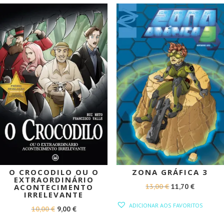
PROMOÇÃO!
PROMOÇÃO!
O CROCODILO OU O
ZONA GRÁFICA 3
EXTRAORDINÁRIO
O
O
13,00
€
11,70
€
ACONTECIMENTO
IRRELEVANTE
PREÇO
PREÇO
ADICIONAR AOS FAVORITOS
O
O
10,00
€
9,00
€
ORIGINAL
ATUAL
PREÇO
PREÇO