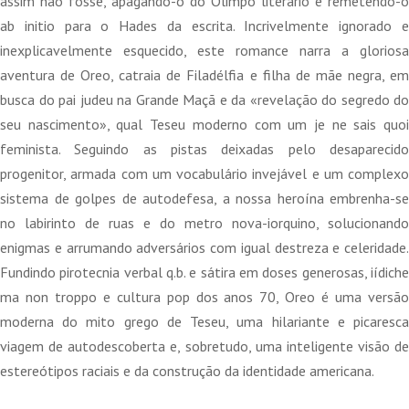
assim não fosse, apagando-o do Olimpo literário e remetendo-o
ab initio para o Hades da escrita. Incrivelmente ignorado e
inexplicavelmente esquecido, este romance narra a gloriosa
aventura de Oreo, catraia de Filadélfia e filha de mãe negra, em
busca do pai judeu na Grande Maçã e da «revelação do segredo do
seu nascimento», qual Teseu moderno com um je ne sais quoi
feminista. Seguindo as pistas deixadas pelo desaparecido
progenitor, armada com um vocabulário invejável e um complexo
sistema de golpes de autodefesa, a nossa heroína embrenha-se
no labirinto de ruas e do metro nova-iorquino, solucionando
enigmas e arrumando adversários com igual destreza e celeridade.
Fundindo pirotecnia verbal q.b. e sátira em doses generosas, iídiche
ma non troppo e cultura pop dos anos 70, Oreo é uma versão
moderna do mito grego de Teseu, uma hilariante e picaresca
viagem de autodescoberta e, sobretudo, uma inteligente visão de
estereótipos raciais e da construção da identidade americana.