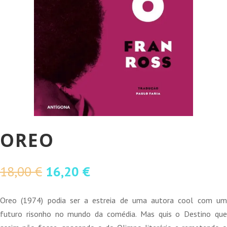
OREO
O
O
18,00
€
16,20
€
preço
preço
original
atual
Oreo (1974) podia ser a estreia de uma autora cool com um
era:
é:
futuro risonho no mundo da comédia. Mas quis o Destino que
18,00 €.
16,20 €.