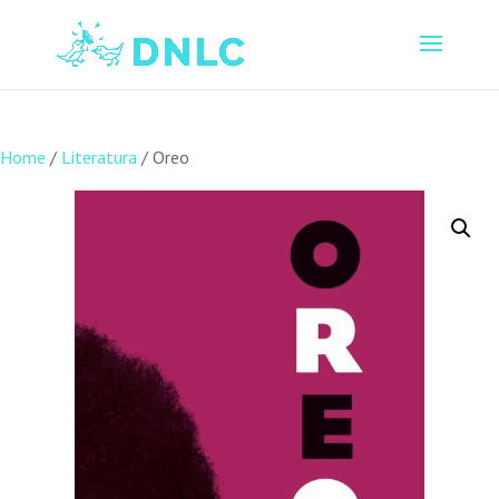
Home
/
Literatura
/ Oreo