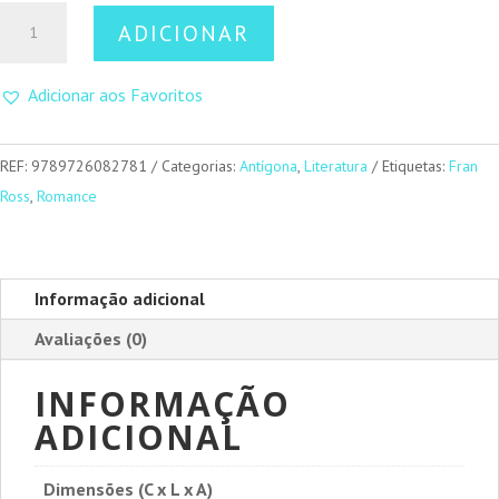
Quantidade
ADICIONAR
de
Oreo
Adicionar aos Favoritos
REF:
9789726082781
Categorias:
Antígona
,
Literatura
Etiquetas:
Fran
Ross
,
Romance
Informação adicional
Avaliações (0)
INFORMAÇÃO
ADICIONAL
Dimensões (C x L x A)