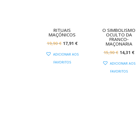
RITUAIS
O SIMBOLISMO
MAÇÓNICOS
OCULTO DA
FRANCO-
O
O
19,90
€
17,91
€
MAÇONARIA
PREÇO
PREÇO
O
15,90
€
14,31
€
ADICIONAR AOS
ORIGINAL
ATUAL
PREÇO
FAVORITOS
ADICIONAR AOS
ERA:
É:
ORIGIN
FAVORITOS
19,90 €.
17,91 €.
ERA:
É
15,90 €.