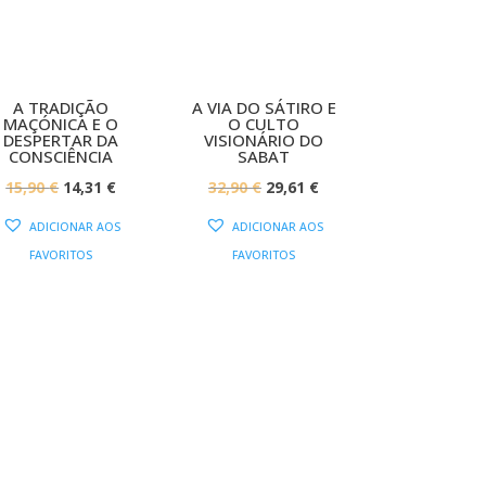
A TRADIÇÃO
A VIA DO SÁTIRO E
MAÇÓNICA E O
O CULTO
DESPERTAR DA
VISIONÁRIO DO
CONSCIÊNCIA
SABAT
O
O
O
O
15,90
€
14,31
€
32,90
€
29,61
€
PREÇO
PREÇO
PREÇO
PREÇO
ADICIONAR AOS
ADICIONAR AOS
ORIGINAL
ATUAL
ORIGINAL
ATUAL
FAVORITOS
FAVORITOS
ERA:
É:
ERA:
É:
15,90 €.
14,31 €.
32,90 €.
29,61 €.