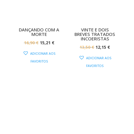
DANÇANDO COM A
VINTE E DOIS
MORTE
BREVES TRATADOS
INCOERISTAS
O
O
16,90
€
15,21
€
O
O
13,50
€
12,15
€
PREÇO
PREÇO
O
ADICIONAR AOS
PREÇO
PREÇO
ORIGINAL
ATUAL
ADICIONAR AOS
PREÇO
FAVORITOS
ORIGINAL
ATUAL
ERA:
É:
FAVORITOS
AL
ATUAL
ERA:
É:
16,90 €.
15,21 €.
:
13,50 €.
12,15 €.
14,31 €.