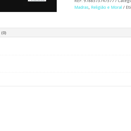
REF:
9788573747577
Catego
Madras
,
Religião e Moral
Et
 (0)
O!
PROMOÇÃO!
PROMOÇÃO!