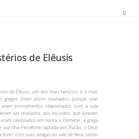
térios de Elêusis
O
preço
atual
érios de Elêusis, um dos mais famosos e o mais
é:
ios gregos. Eram assim chamados porque suas
11,61 €.
is eram ensinamentos relacionados com a vida
iam ser revelados aos iniciados, que juravam
 eram celebrados em honra a Deméter, a grega
ve sua filha Perséfone raptada por Plutão, o Deus
 flores com suas amigas no vale de Nisa, sendo