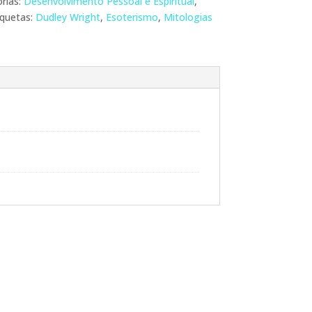
rias:
Desenvolvimento Pessoal e Espiritual
,
iquetas:
Dudley Wright
,
Esoterismo
,
Mitologias
PROMOÇÃO!
PROMOÇÃO!