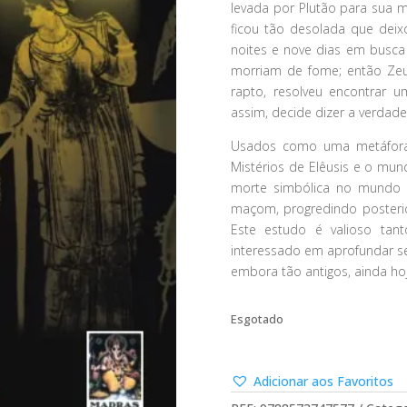
levada por Plutão para sua 
ficou tão desolada que deix
noites e nove dias em busc
morriam de fome; então Zeu
rapto, resolveu encontrar 
assim, decide dizer a verdade
Usados como uma metáfora,
Mistérios de Elêusis e o mu
morte simbólica no mundo 
maçom, progredindo posterio
Este estudo é valioso ta
interessado em aprofundar s
embora tão antigos, ainda ho
Esgotado
Adicionar aos Favoritos