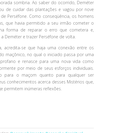
morada sombria. Ao saber do ocorrido, Deméter
ou de cuidar das plantações e vagou por nove
a de Perséfone. Como conseqüência, os homens
s, que havia permitido a seu irmão cometer o
uma forma de reparar o erro que cometera e,
 a Deméter e trazer Perséfone de volta.
 acredita-se que haja uma conexão entre os
ndo maçônico, no qual o iniciado passa por uma
profano e renasce para uma nova vida como
rmente por meio de seus esforços individuais.
nto para o maçom quanto para qualquer ser
eus conhecimentos acerca desses Mistérios que,
je permitem inúmeras reflexões.