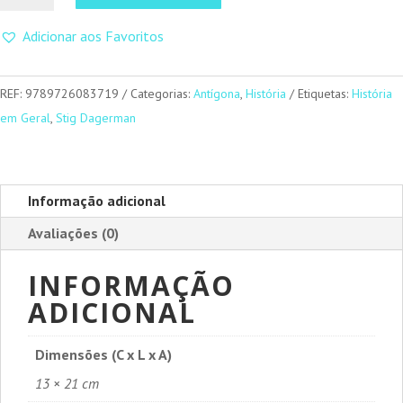
Outono
Adicionar aos Favoritos
Alemão
REF:
9789726083719
Categorias:
Antígona
,
História
Etiquetas:
História
em Geral
,
Stig Dagerman
Informação adicional
Avaliações (0)
INFORMAÇÃO
ADICIONAL
Dimensões (C x L x A)
13 × 21 cm