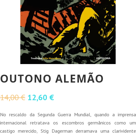
OUTONO ALEMÃO
O
O
14,00
€
12,60
€
preço
preço
original
atual
No rescaldo da Segunda Guerra Mundial, quando a imprensa
era:
é:
internacional retratava os escombros germânicos como um
14,00 €.
12,60 €.
castigo merecido, Stig Dagerman derramava uma clarividente