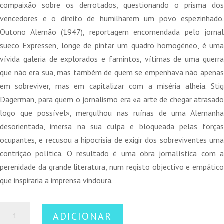
compaixão sobre os derrotados, questionando o prisma dos
vencedores e o direito de humilharem um povo espezinhado.
Outono Alemão (1947), reportagem encomendada pelo jornal
sueco Expressen, longe de pintar um quadro homogéneo, é uma
vívida galeria de explorados e famintos, vítimas de uma guerra
que não era sua, mas também de quem se empenhava não apenas
em sobreviver, mas em capitalizar com a miséria alheia. Stig
Dagerman, para quem o jornalismo era «a arte de chegar atrasado
logo que possível», mergulhou nas ruínas de uma Alemanha
desorientada, imersa na sua culpa e bloqueada pelas forças
ocupantes, e recusou a hipocrisia de exigir dos sobreviventes uma
contrição política. O resultado é uma obra jornalística com a
perenidade da grande literatura, num registo objectivo e empático
que inspiraria a imprensa vindoura.
Quantidade
ADICIONAR
de