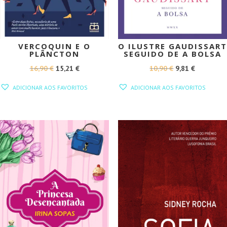
VERCOQUIN E O
O ILUSTRE GAUDISSART
PLÂNCTON
SEGUIDO DE A BOLSA
O
O
O
O
16,90
€
15,21
€
10,90
€
9,81
€
PREÇO
PREÇO
PREÇO
PREÇO
ADICIONAR AOS FAVORITOS
ADICIONAR AOS FAVORITOS
ORIGINAL
ATUAL
ORIGINAL
ATUAL
ERA:
É:
ERA:
É:
16,90 €.
15,21 €.
10,90 €.
9,81 €.
PROMOÇÃO!
PROMOÇÃO!