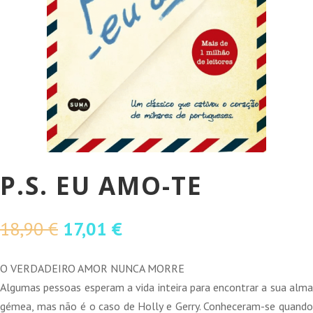
P.S. EU AMO-TE
O
O
18,90
€
17,01
€
preço
preço
original
atual
O VERDADEIRO AMOR NUNCA MORRE
era:
é:
Algumas pessoas esperam a vida inteira para encontrar a sua alma
18,90 €.
17,01 €.
gémea, mas não é o caso de Holly e Gerry. Conheceram-se quando