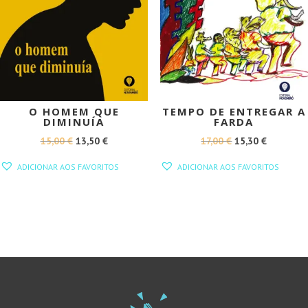
O HOMEM QUE
TEMPO DE ENTREGAR A
DIMINUÍA
FARDA
O
O
O
O
15,00
€
13,50
€
17,00
€
15,30
€
PREÇO
PREÇO
PREÇO
PREÇO
ADICIONAR AOS FAVORITOS
ADICIONAR AOS FAVORITOS
ORIGINAL
ATUAL
ORIGINAL
ATUAL
ERA:
É:
ERA:
É:
15,00 €.
13,50 €.
17,00 €.
15,30 €.