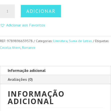
Quantidade
ADICIONAR
de
P.S.
Adicionar aos Favoritos
Eu
Amo-
te
REF:
9789896659578
Categorias:
Literatura
,
Suma de Letras
Etiquetas:
Cecelia Ahern
,
Romance
Informação adicional
Avaliações (0)
INFORMAÇÃO
ADICIONAL