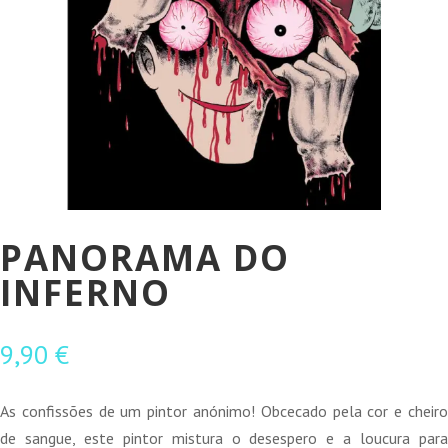
PANORAMA DO
INFERNO
9,90
€
As confissões de um pintor anónimo! Obcecado pela cor e cheiro
de sangue, este pintor mistura o desespero e a loucura para