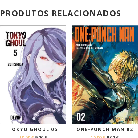
PRODUTOS RELACIONADOS
PROMOÇÃO!
PROMOÇÃO!
TOKYO GHOUL 05
ONE-PUNCH MAN 02
O
O
O
O
10,00
€
9,00
€
10,00
€
9,00
€