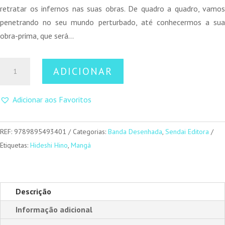
retratar os infernos nas suas obras. De quadro a quadro, vamos
penetrando no seu mundo perturbado, até conhecermos a sua
obra-prima, que será…
Quantidade
ADICIONAR
de
Panorama
Adicionar aos Favoritos
do
Inferno
REF:
9789895493401
Categorias:
Banda Desenhada
,
Sendai Editora
Etiquetas:
Hideshi Hino
,
Mangá
Descrição
Informação adicional