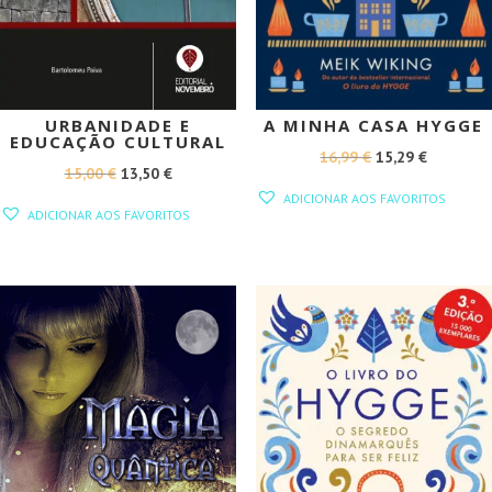
URBANIDADE E
A MINHA CASA HYGGE
EDUCAÇÃO CULTURAL
O
O
16,99
€
15,29
€
O
O
15,00
€
13,50
€
PREÇO
PREÇO
ADICIONAR AOS FAVORITOS
PREÇO
PREÇO
ORIGINAL
ATUAL
ADICIONAR AOS FAVORITOS
ORIGINAL
ATUAL
ERA:
É:
ERA:
É:
16,99 €.
15,29 €.
15,00 €.
13,50 €.
PROMOÇÃO!
PROMOÇÃO!