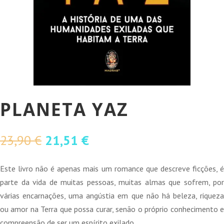
PLANETA YAZ
O
O
23,90
€
21,51
€
preço
preço
original
atual
Este livro não é apenas mais um romance que descreve ficções, é
era:
é:
parte da vida de muitas pessoas, muitas almas que sofrem, por
23,90 €.
21,51 €.
várias encarnações, uma angústia em que não há beleza, riqueza
ou amor na Terra que possa curar, senão o próprio conhecimento e
compreensão de ser um espírito exilado.