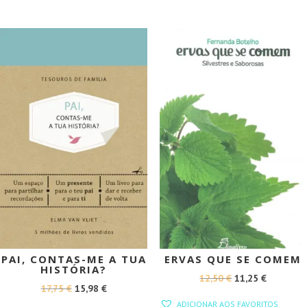
ERA:
É:
24,99 €.
22,49 €.
PROMOÇÃO!
PROMOÇÃO!
PAI, CONTAS-ME A TUA
ERVAS QUE SE COMEM
HISTÓRIA?
O
O
12,50
€
11,25
€
O
O
17,75
€
15,98
€
PREÇO
PREÇO
ADICIONAR AOS FAVORITOS
PREÇO
PREÇO