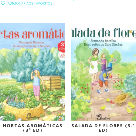
ORIGINAL
ATUAL
ADICIONAR AOS FAVORITOS
ORIGINAL
ATUAL
ERA:
É:
ERA:
É:
12,50 €.
11,25 €.
17,75 €.
15,98 €.
PROMOÇÃO!
PROMOÇÃO!
HORTAS AROMÁTICAS
SALADA DE FLORES (3.ª
(3ª ED)
ED)