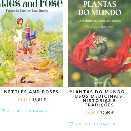
PROMOÇÃO!
PROMOÇÃO!
NETTLES AND ROSES
PLANTAS DO MUNDO –
USOS MEDICINAIS,
O
O
14,45
€
13,01
€
HISTÓRIAS E
TRADIÇÕES
PREÇO
PREÇO
ADICIONAR AOS FAVORITOS
O
O
24,99
€
22,49
€
ORIGINAL
ATUAL
PREÇO
PREÇO
ERA:
É:
ADICIONAR AOS FAVORITOS
ORIGINAL
ATUAL
14,45 €.
13,01 €.