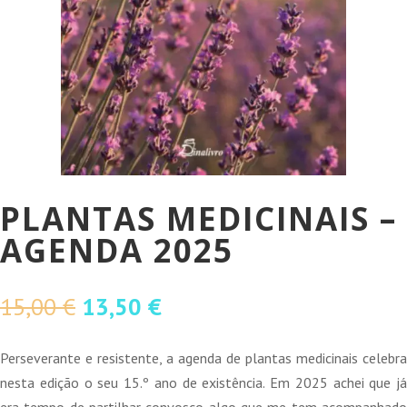
PLANTAS MEDICINAIS –
AGENDA 2025
O
O
15,00
€
13,50
€
preço
preço
original
atual
Perseverante e resistente, a agenda de plantas medicinais celebra
era:
é:
nesta edição o seu 15.º ano de existência. Em 2025 achei que já
15,00 €.
13,50 €.
era tempo de partilhar convosco algo que me tem acompanhado