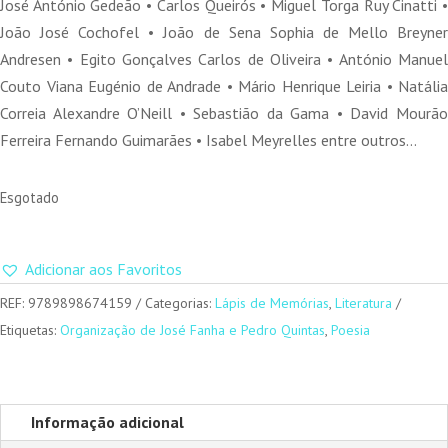
José António Gedeão • Carlos Queirós • Miguel Torga Ruy Cinatti •
João José Cochofel • João de Sena Sophia de Mello Breyner
Andresen • Egito Gonçalves Carlos de Oliveira • António Manuel
Couto Viana Eugénio de Andrade • Mário Henrique Leiria • Natália
Correia Alexandre O’Neill • Sebastião da Gama • David Mourão
Ferreira Fernando Guimarães • Isabel Meyrelles entre outros…
Esgotado
Adicionar aos Favoritos
REF:
9789898674159
Categorias:
Lápis de Memórias
,
Literatura
Etiquetas:
Organização de José Fanha e Pedro Quintas
,
Poesia
Informação adicional