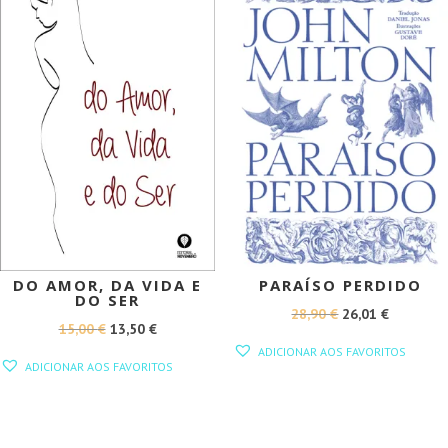
DO AMOR, DA VIDA E
PARAÍSO PERDIDO
DO SER
O
O
28,90
€
26,01
€
O
O
15,00
€
13,50
€
PREÇO
PREÇO
ADICIONAR AOS FAVORITOS
PREÇO
PREÇO
ORIGINAL
ATUAL
ADICIONAR AOS FAVORITOS
ORIGINAL
ATUAL
ERA:
É:
ERA:
É:
28,90 €.
26,01 €.
15,00 €.
13,50 €.