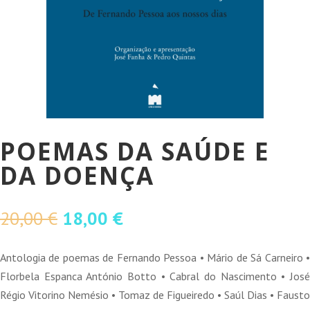
POEMAS DA SAÚDE E
DA DOENÇA
O
O
20,00
€
18,00
€
preço
preço
original
atual
Antologia de poemas de Fernando Pessoa • Mário de Sá Carneiro •
era:
é:
Florbela Espanca António Botto • Cabral do Nascimento • José
20,00 €.
18,00 €.
Régio Vitorino Nemésio • Tomaz de Figueiredo • Saúl Dias • Fausto