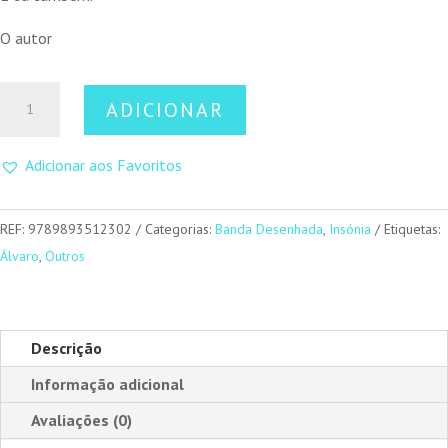
O autor
Quantidade
ADICIONAR
de
Porra…
Adicionar aos Favoritos
Voltei!
REF:
9789893512302
Categorias:
Banda Desenhada
,
Insónia
Etiquetas:
Álvaro
,
Outros
Descrição
Informação adicional
Avaliações (0)