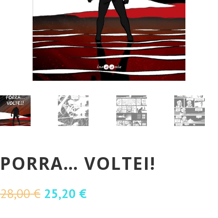
PORRA… VOLTEI!
O
O
28,00
€
25,20
€
preço
preço