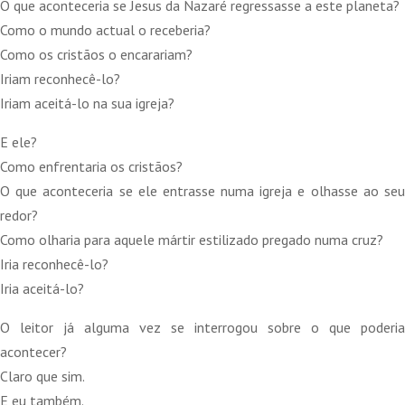
original
atual
O que aconteceria se Jesus da Nazaré regressasse a este planeta?
era:
é:
Como o mundo actual o receberia?
28,00 €.
25,20 €.
Como os cristãos o encarariam?
Iriam reconhecê-lo?
Iriam aceitá-lo na sua igreja?
E ele?
Como enfrentaria os cristãos?
O que aconteceria se ele entrasse numa igreja e olhasse ao seu
redor?
Como olharia para aquele mártir estilizado pregado numa cruz?
Iria reconhecê-lo?
Iria aceitá-lo?
O leitor já alguma vez se interrogou sobre o que poderia
acontecer?
Claro que sim.
E eu também.