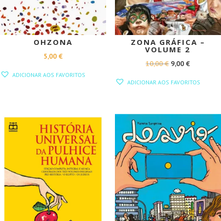
OHZONA
ZONA GRÁFICA –
VOLUME 2
5,00
€
O
O
10,00
€
9,00
€
ADICIONAR AOS FAVORITOS
PREÇO
PREÇO
ADICIONAR AOS FAVORITOS
ORIGINAL
ATUAL
ERA:
É:
10,00 €.
9,00 €.
PROMOÇÃO!
PROMOÇÃO!