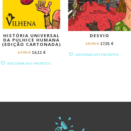
HISTÓRIA UNIVERSAL
DESVIO
DA PULHICE HUMANA
O
O
18,90
€
17,01
€
(EDIÇÃO CARTONADA)
PREÇO
PREÇO
O
O
17,90
€
16,11
€
ADICIONAR AOS FAVORITOS
ORIGINAL
ATUAL
PREÇO
PREÇO
ADICIONAR AOS FAVORITOS
ERA:
É:
ORIGINAL
ATUAL
18,90 €.
17,01 €.
ERA:
É:
17,90 €.
16,11 €.