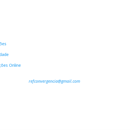
s
Contactos
ões
DNL Convergência
Rua Principal nº39-41, RC Direito,
idade
Loja 2
Vergas
ções Online
3840-555 Sto André de Vagos
refconvergencia@gmail.com