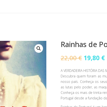
Rainhas de Po
O
22,00
€
19,80
€
preço
original
A VERDADEIRA HISTÓRIA DA
era:
Descubra quem foram as mul
22,00 €.
nosso país. Conheça os seus
as lutas pelo poder, as maqu
Conheça os mais de trinta re
Portugal desde a fundação da
Rainhas de Portugal é um liv