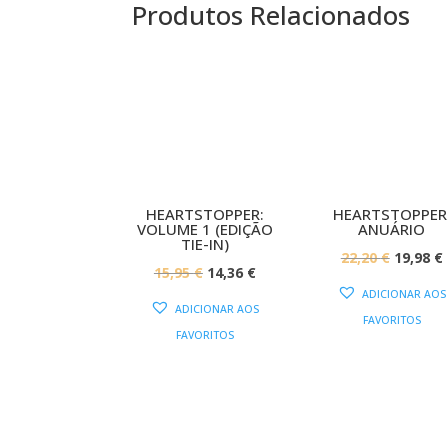
Produtos Relacionados
PROMOÇÃO!
PROMOÇÃ
HEARTSTOPPER:
HEARTSTOPPER
VOLUME 1 (EDIÇÃO
ANUÁRIO
TIE-IN)
O
22,20
€
19,98
€
O
O
15,95
€
14,36
€
PREÇO
ADICIONAR AOS
PREÇO
PREÇO
ORIGIN
ADICIONAR AOS
FAVORITOS
ORIGINAL
ATUAL
ERA:
É
FAVORITOS
ERA:
É:
22,20 €.
15,95 €.
14,36 €.