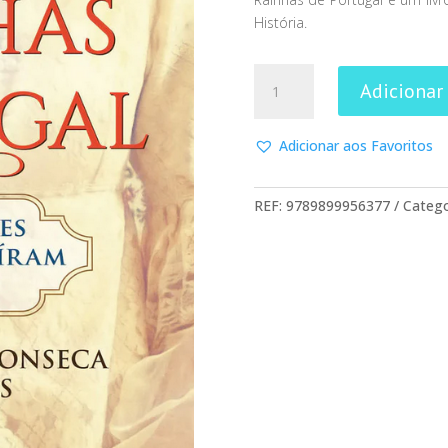
História.
Quantidade
Adicionar
de
Rainhas
de
Adicionar aos Favoritos
Portugal
REF:
9789899956377
Catego