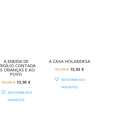
PROMOÇÃO!
PROMOÇÃO!
A ENEIDA DE
A CASA HOLANDESA
IRGÍLIO CONTADA
O
O
17,70
€
15,93
€
S CRIANÇAS E AO
POVO
PREÇO
PREÇO
ADICIONAR AOS
O
O
15,50
€
13,95
€
ORIGINAL
ATUAL
FAVORITOS
PREÇO
PREÇO
ERA:
É:
ADICIONAR AOS
ORIGINAL
ATUAL
17,70 €.
15,93 €.
FAVORITOS
ERA:
É:
15,50 €.
13,95 €.