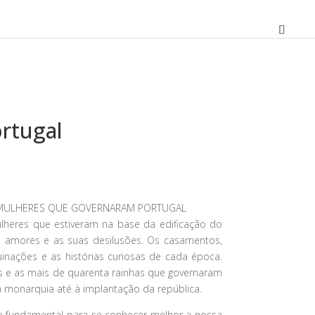
rtugal
O
preço
atual
S MULHERES QUE GOVERNARAM PORTUGAL
é:
heres que estiveram na base da edificação do
19,80 €.
 amores e as suas desilusões. Os casamentos,
inações e as histórias curiosas de cada época.
is e as mais de quarenta rainhas que governaram
 monarquia até à implantação da república.
ro fundamental para se conhecer melhor a nossa