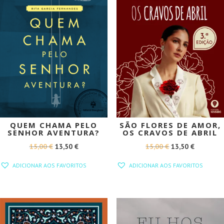
QUEM CHAMA PELO
SÃO FLORES DE AMOR,
SENHOR AVENTURA?
OS CRAVOS DE ABRIL
O
O
O
O
15,00
€
13,50
€
15,00
€
13,50
€
PREÇO
PREÇO
PREÇO
PREÇO
ADICIONAR AOS FAVORITOS
ADICIONAR AOS FAVORITOS
ORIGINAL
ATUAL
ORIGINAL
ATUAL
ERA:
É:
ERA:
É:
15,00 €.
13,50 €.
15,00 €.
13,50 €.
PROMOÇÃO!
PROMOÇÃO!