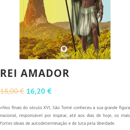
REI AMADOR
O
O
18,00
€
16,20
€
preço
preço
original
atual
«Nos finais do século XVI, São Tomé conheceu a sua grande figura
era:
é:
nacional, responsável por inspirar, até aos dias de hoje, os mais
18,00 €.
16,20 €.
fortes ideais de autodeterminação e de luta pela liberdade.