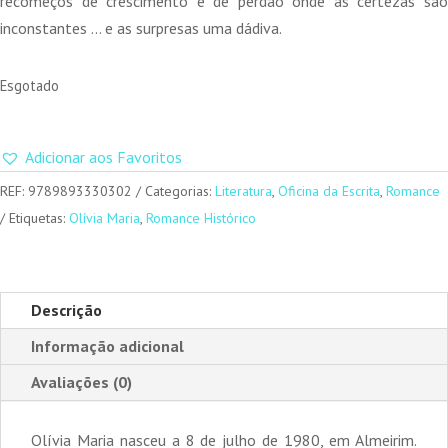
recomeços de crescimento e de perdão onde as certezas são
inconstantes … e as surpresas uma dádiva.
Esgotado
Adicionar aos Favoritos
REF:
9789893330302
Categorias:
Literatura
,
Oficina da Escrita
,
Romance
Etiquetas:
Olívia Maria
,
Romance Histórico
Descrição
Informação adicional
Avaliações (0)
Olívia Maria nasceu a 8 de julho de 1980, em Almeirim.