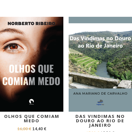
ORIGINAL
ATUAL
ERA:
É:
ERA:
É:
24,40 €.
21,96 €.
16,90 €.
15,21 €.
PROMOÇÃO!
PROMOÇÃO!
OLHOS QUE COMIAM
DAS VINDIMAS NO
MEDO
DOURO AO RIO DE
JANEIRO
O
O
16,00
€
14,40
€