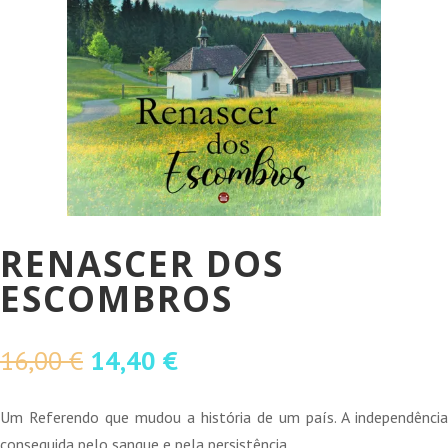
RENASCER DOS
ESCOMBROS
O
O
16,00
€
14,40
€
preço
preço
original
atual
Um Referendo que mudou a história de um país. A independência
era:
é:
conseguida pelo sangue e pela persistência.