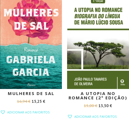
PROMOÇÃO!
PROMOÇÃO!
MULHERES DE SAL
A UTOPIA NO
ROMANCE (2º EDIÇÃO)
O
O
16,94
€
15,25
€
O
O
15,00
€
13,50
€
PREÇO
PREÇO
ADICIONAR AOS FAVORITOS
PREÇO
PREÇO
ORIGINAL
ATUAL
ADICIONAR AOS FAVORITOS
ORIGINAL
ATUAL
ERA:
É:
ERA:
É: