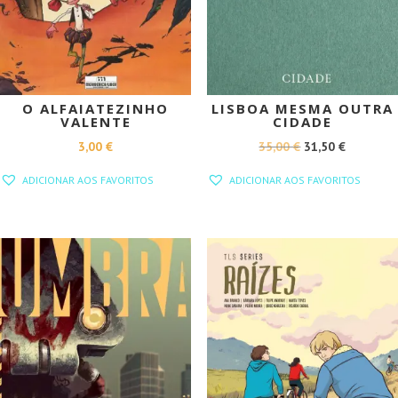
O ALFAIATEZINHO
LISBOA MESMA OUTRA
VALENTE
CIDADE
O
O
3,00
€
35,00
€
31,50
€
PREÇO
PREÇO
ADICIONAR AOS FAVORITOS
ADICIONAR AOS FAVORITOS
ORIGINAL
ATUAL
ERA:
É:
35,00 €.
31,50 €.
PROMOÇÃO!
PROMOÇÃO!