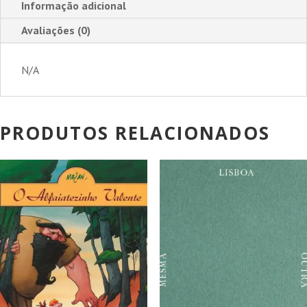
Informação adicional
-
Avaliações (0)
10.º
ano
N/A
PRODUTOS RELACIONADOS
PROMOÇÃO!