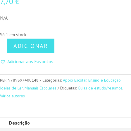
7,70
€
N/A
Só 1 em stock
ADICIONAR
Quantidade
de
Adicionar aos Favoritos
Resumos
-
REF:
9789897400148
Categorias:
Apoio Escolar
,
Ensino e Educação
,
Farsa
Ideias de Ler
,
Manuais Escolares
Etiquetas:
Guias de estudo/resumos
,
de
Vários autores
Inês
Pereira,
de
Gil
Descrição
Vicente