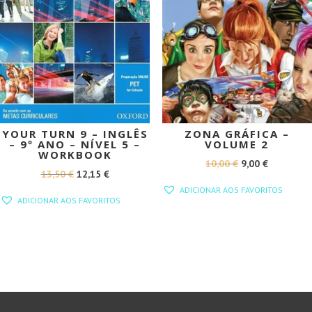
YOUR TURN 9 – INGLÊS
ZONA GRÁFICA –
– 9º ANO – NÍVEL 5 –
VOLUME 2
WORKBOOK
O
O
10,00
€
9,00
€
O
O
13,50
€
12,15
€
PREÇO
PREÇO
ADICIONAR AOS FAVORITOS
PREÇO
PREÇO
ORIGINAL
ATUAL
ADICIONAR AOS FAVORITOS
ORIGINAL
ATUAL
ERA:
É:
ERA:
É:
10,00 €.
9,00 €.
13,50 €.
12,15 €.