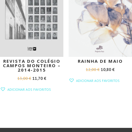
REVISTA DO COLÉGIO
RAINHA DE MAIO
CAMPOS MONTEIRO –
O
O
12,00
€
10,80
€
2014-2015
PREÇO
PREÇO
O
O
13,00
€
11,70
€
ADICIONAR AOS FAVORITOS
ORIGINAL
ATUAL
PREÇO
PREÇO
ADICIONAR AOS FAVORITOS
ERA:
É:
ORIGINAL
ATUAL
12,00 €.
10,80 €.
ERA:
É:
13,00 €.
11,70 €.