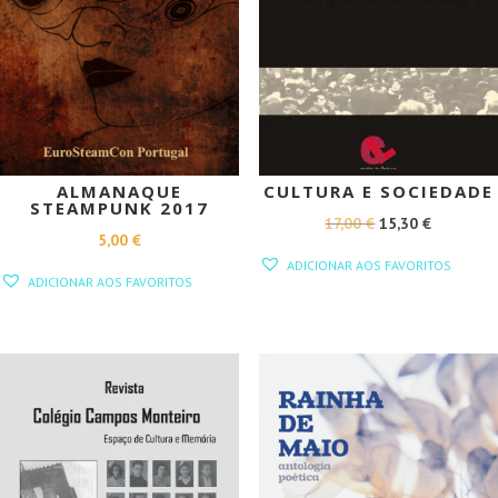
ALMANAQUE
CULTURA E SOCIEDADE
STEAMPUNK 2017
O
O
17,00
€
15,30
€
5,00
€
PREÇO
PREÇO
ADICIONAR AOS FAVORITOS
ORIGINAL
ATUAL
ADICIONAR AOS FAVORITOS
ERA:
É:
17,00 €.
15,30 €.
PROMOÇÃO!
PROMOÇÃO!