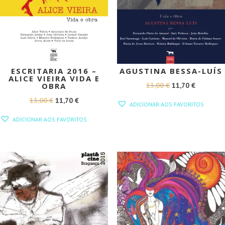
ESCRITARIA 2016 –
AGUSTINA BESSA-LUÍS
ALICE VIEIRA VIDA E
O
O
13,00
€
11,70
€
OBRA
PREÇO
PREÇO
O
O
13,00
€
11,70
€
ADICIONAR AOS FAVORITOS
ORIGINAL
ATUAL
PREÇO
PREÇO
ADICIONAR AOS FAVORITOS
ERA:
É:
ORIGINAL
ATUAL
13,00 €.
11,70 €.
ERA:
É:
13,00 €.
11,70 €.
PROMOÇÃO!
PROMOÇÃO!