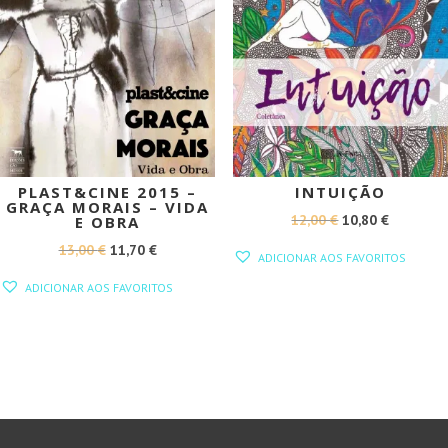
PLAST&CINE 2015 –
INTUIÇÃO
GRAÇA MORAIS – VIDA
O
O
12,00
€
10,80
€
E OBRA
PREÇO
PREÇO
O
O
13,00
€
11,70
€
ADICIONAR AOS FAVORITOS
ORIGINAL
ATUAL
PREÇO
PREÇO
ADICIONAR AOS FAVORITOS
ERA:
É:
ORIGINAL
ATUAL
12,00 €.
10,80 €.
ERA:
É:
13,00 €.
11,70 €.