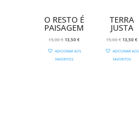
O RESTO É
TERRA
PAISAGEM
JUSTA
O
O
O
15,00
€
13,50
€
15,00
€
13,50
€
PREÇO
PREÇO
PREÇO
ADICIONAR AOS
ADICIONAR AOS
ORIGINAL
ATUAL
ORIGIN
FAVORITOS
FAVORITOS
ERA:
É:
ERA:
É
15,00 €.
13,50 €.
15,00 €.