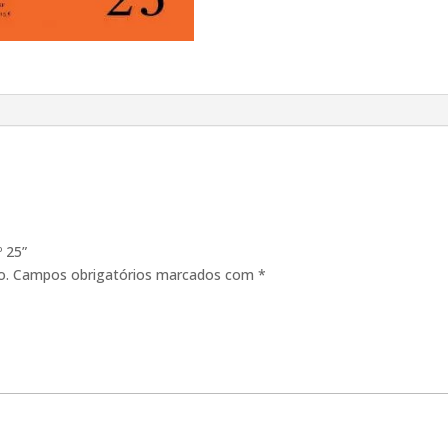
º 25”
o.
Campos obrigatórios marcados com
*