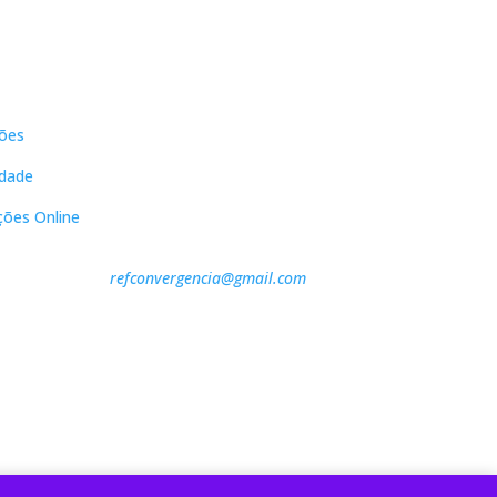
s
Contactos
ões
DNL Convergência
Rua Principal nº39-41, RC Direito,
idade
Loja 2
Vergas
ções Online
3840-555 Sto André de Vagos
refconvergencia@gmail.com