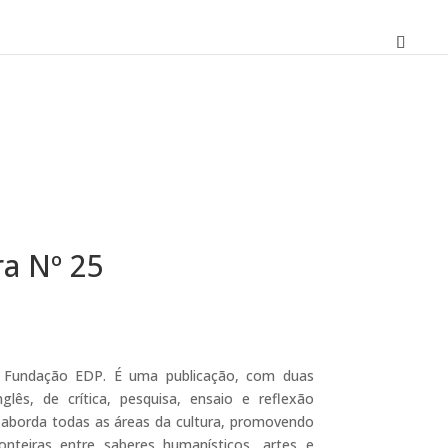
ra Nº 25
reço
tual
a Fundação EDP. É uma publicação, com duas
lês, de crítica, pesquisa, ensaio e reflexão
90 €.
que aborda todas as áreas da cultura, promovendo
onteiras entre saberes humanísticos, artes e