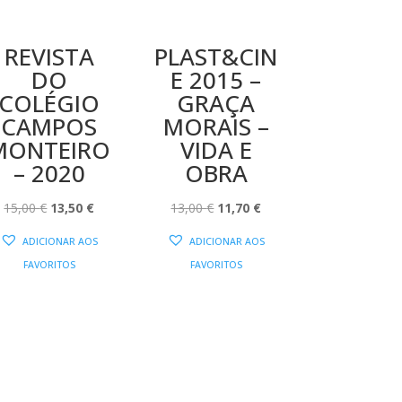
REVISTA
PLAST&CIN
DO
E 2015 –
COLÉGIO
GRAÇA
CAMPOS
MORAIS –
MONTEIRO
VIDA E
– 2020
OBRA
O
O
O
O
15,00
€
13,50
€
13,00
€
11,70
€
PREÇO
PREÇO
PREÇO
PREÇO
ADICIONAR AOS
ADICIONAR AOS
ORIGINAL
ATUAL
ORIGINAL
ATUAL
FAVORITOS
FAVORITOS
ERA:
É:
ERA:
É:
15,00 €.
13,50 €.
13,00 €.
11,70 €.