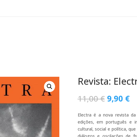
Revista: Elect
O
O
11,00
€
9,90
€
preço
p
original
a
Electra é a nova revista d
era:
é:
edições, em português e ing
11,00 €.
9,
cultural, social e política, 
diálogos e oscilações de fr