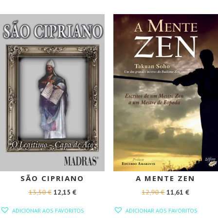
ERA:
É:
18,90 €.
17,01 €.
19,90 €.
17,91 €.
PROMOÇÃO!
PROMOÇÃO!
SÃO CIPRIANO
A MENTE ZEN
O
O
O
O
13,50
€
12,15
€
12,90
€
11,61
€
PREÇO
PREÇO
PREÇO
PREÇO
ADICIONAR AOS FAVORITOS
ADICIONAR AOS FAVORITOS
ORIGINAL
ATUAL
ORIGINAL
ATUAL