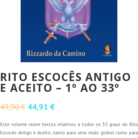
RITO ESCOCÊS ANTIGO
E ACEITO – 1º AO 33º
O
O
49,90
€
44,91
€
preço
preço
original
atual
Este volume reúne textos relativos a todos os 33 graus do Rito
era:
é:
Escocês Antigo e Aceito, tanto para uma visão global como para