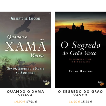
ERA:
É:
ERA:
É:
13,50 €.
12,15 €.
12,90 €.
11,61 €.
PROMOÇÃO!
PROMOÇÃO!
QUANDO O XAMÃ
O SEGREDO DO GRÃO
VOAVA
VASCO
O
O
O
O
19,90
€
17,91
€
16,90
€
15,21
€