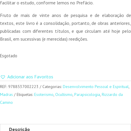
49,90 €.
44,91 €.
facilitar o estudo, conforme lemos no Prefácio.
Fruto de mais de vinte anos de pesquisa e de elaboração de
textos, este livro é a consolidação, portanto, de obras anteriores,
publicadas com diferentes títulos, e que circulam até hoje pelo
Brasil, em sucessivas (e merecidas) reedições.
Esgotado
Adicionar aos Favoritos
REF:
9788537002223
Categorias:
Desenvolvimento Pessoal e Espiritual
,
Madras
Etiquetas:
Esoterismo
,
Ocultismo
,
Parapsicologia
,
Rizzardo da
Camino
Descrição