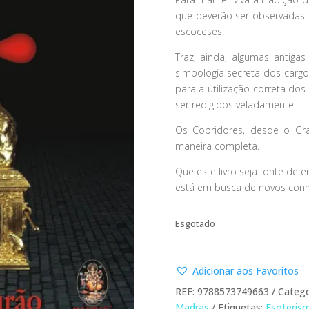
que deverão ser observadas 
escoceses.
Traz, ainda, algumas antiga
simbologia secreta dos cargo
para a utilização correta do
ser redigidos veladamente.
Os Cobridores, desde o Gr
maneira completa.
Que este livro seja fonte de
está em busca de novos con
Esgotado
Adicionar aos Favoritos
REF:
9788573749663
Catego
Madras
Etiquetas:
Esoteris