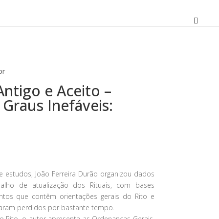
or
Antigo e Aceito –
Graus Inefáveis:
O
preço
atual
e estudos, João Ferreira Durão organizou dados
é:
balho de atualização dos Rituais, com bases
13,41 €.
os que contêm orientações gerais do Rito e
caram perdidos por bastante tempo.
do Rito, o autor apresenta as Ordenanças Gerais,