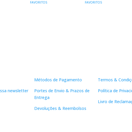
FAVORITOS
FAVORITOS
AL
ATUAL
ERA:
É:
ERA:
É:
:
16,90 €.
15,21 €.
19,90 €.
17,91 €.
26,91 €.
Apoio ao Cliente
Links Útei
Métodos de Pagamento
Termos & Condiç
ssa newsletter
Portes de Envio & Prazos de
Política de Privac
Entrega
Livro de Reclama
Devoluções & Reembolsos