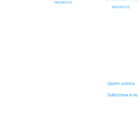
FAVORITOS
ORIGIN
ERA:
É:
FAVORITOS
ERA:
É
16,90 €.
15,21 €.
29,90 €.
DNLC
Quem somos
Subscreva a no