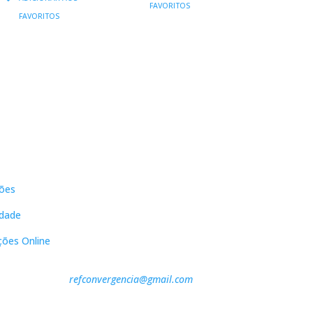
FAVORITOS
ORIGINAL
ATUAL
ERA:
É:
FAVORITOS
ERA:
É:
16,90 €.
15,21 €.
10,00 €.
9,00 €.
s
Contactos
ões
DNL Convergência
Rua Principal nº39-41, RC Direito,
idade
Loja 2
Vergas
ções Online
3840-555 Sto André de Vagos
refconvergencia@gmail.com