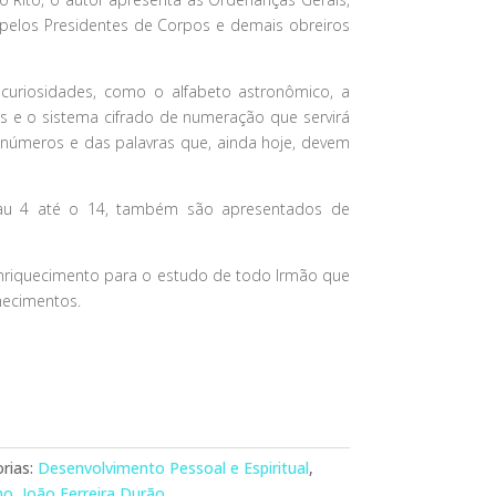
pelos Presidentes de Corpos e demais obreiros
s curiosidades, como o alfabeto astronômico, a
s e o sistema cifrado de numeração que servirá
s números e das palavras que, ainda hoje, devem
au 4 até o 14, também são apresentados de
 enriquecimento para o estudo de todo Irmão que
hecimentos.
rias:
Desenvolvimento Pessoal e Espiritual
,
mo
,
João Ferreira Durão