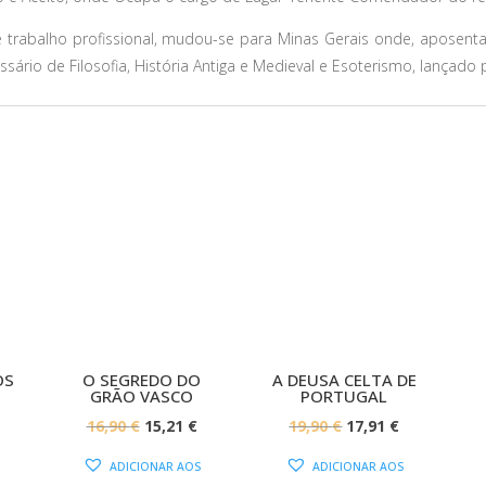
trabalho profissional, mudou-se para Minas Gerais onde, aposenta
ssário de Filosofia, História Antiga e Medieval e Esoterismo, lançado
O!
PROMOÇÃO!
PROMOÇÃO!
OS
O SEGREDO DO
A DEUSA CELTA DE
GRÃO VASCO
PORTUGAL
O
O
O
O
16,90
€
15,21
€
19,90
€
17,91
€
O
PREÇO
PREÇO
PREÇO
PREÇO
ADICIONAR AOS
ADICIONAR AOS
PREÇO
ORIGINAL
ATUAL
ORIGINAL
ATUAL