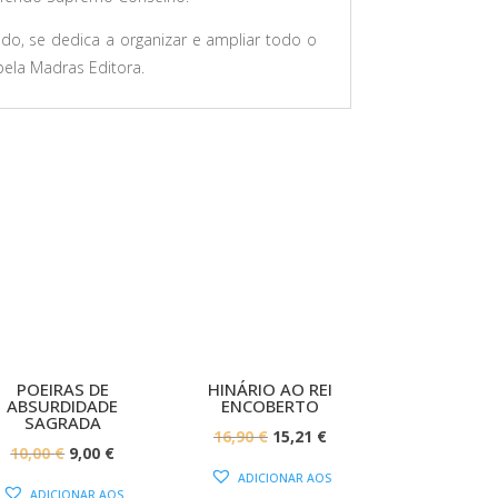
do, se dedica a organizar e ampliar todo o
 pela Madras Editora.
PROMOÇÃO!
PROMOÇÃO!
POEIRAS DE
HINÁRIO AO REI
ABSURDIDADE
ENCOBERTO
SAGRADA
O
O
16,90
€
15,21
€
O
O
10,00
€
9,00
€
PREÇO
PREÇO
ADICIONAR AOS
PREÇO
PREÇO
ORIGINAL
ATUAL
ADICIONAR AOS