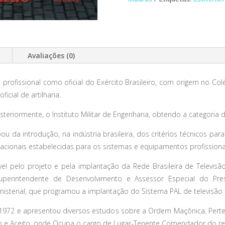
Avaliações (0)
a profissional como oficial do Exército Brasileiro, com origem no Col
icial de artilharia.
steriormente, o Instituto Militar de Engenharia, obtendo a categoria d
pou da introdução, na indústria brasileira, dos critérios técnicos p
ionais estabelecidas para os sistemas e equipamentos profissionais
el pelo projeto e pela implantação da Rede Brasileira de Televisã
Superintendente de Desenvolvimento e Assessor Especial do Pr
nisterial, que programou a implantação do Sistema PAL de televisão
m 1972 e apresentou diversos estudos sobre a Ordem Maçônica. Per
igo e Aceito, onde Ocupa o cargo de Lugar-Tenente Comendador do r