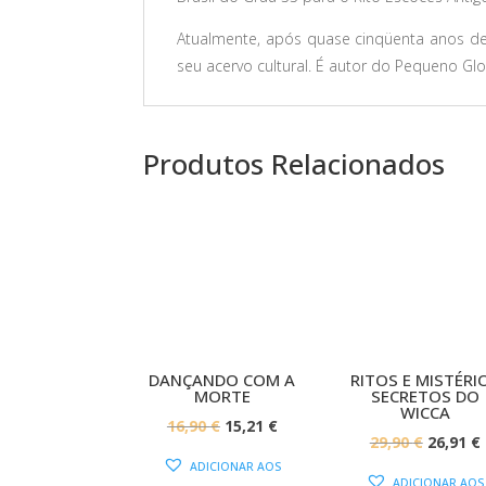
Atualmente, após quase cinqüenta anos de 
seu acervo cultural. É autor do Pequeno Glo
Produtos Relacionados
PROMOÇÃO!
PROMOÇÃ
DANÇANDO COM A
RITOS E MISTÉRI
MORTE
SECRETOS DO
WICCA
O
O
16,90
€
15,21
€
O
29,90
€
26,91
€
PREÇO
PREÇO
ADICIONAR AOS
PREÇO
ORIGINAL
ATUAL
ADICIONAR AOS