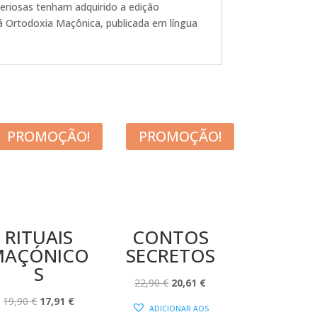
eriosas tenham adquirido a edição
tá Ortodoxia Maçônica, publicada em língua
PROMOÇÃO!
PROMOÇÃO!
RITUAIS
CONTOS
MAÇÓNICO
SECRETOS
S
O
O
22,90
€
20,61
€
O
O
PREÇO
PREÇO
19,90
€
17,91
€
ADICIONAR AOS