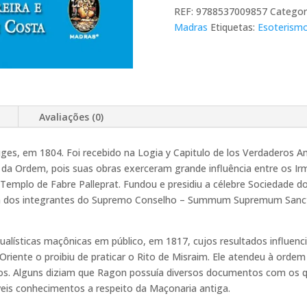
REF:
9788537009857
Categor
Madras
Etiquetas:
Esoterism
Avaliações (0)
uges, em 1804. Foi recebido na Logia y Capitulo de los Verdaderos A
 da Ordem, pois suas obras exerceram grande influência entre os 
Templo de Fabre Palleprat. Fundou e presidiu a célebre Sociedade 
 um dos integrantes do Supremo Conselho – Summum Supremum Sanct
ualísticas maçônicas em público, em 1817, cujos resultados influenc
 Oriente o proibiu de praticar o Rito de Misraim. Ele atendeu à ordem
os. Alguns diziam que Ragon possuía diversos documentos com os q
veis conhecimentos a respeito da Maçonaria antiga.