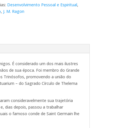
ias:
Desenvolvimento Pessoal e Espiritual
,
o
,
J. M. Ragon
migos. É considerado um dos mais ilustres
Irmãos de sua época. Foi membro do Grande
dos Trinósofos, promovendo a união do
uarium – do Sagrado Círculo de Thelema
iaram consideravelmente sua trajetória
 e, dias depois, passou a trabalhar
uais o famoso conde de Saint Germain lhe