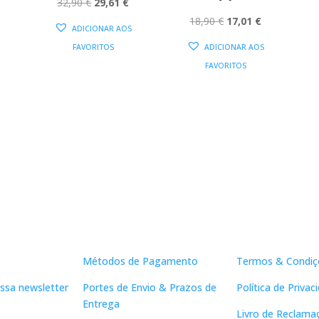
AL
ATUAL
O
O
32,90
€
29,61
€
:
PREÇO
PREÇO
O
O
18,90
€
17,01
€
ADICIONAR AOS
11,61 €.
ORIGINAL
ATUAL
PREÇO
PREÇO
FAVORITOS
ADICIONAR AOS
ERA:
É:
ORIGINAL
ATUAL
FAVORITOS
32,90 €.
29,61 €.
ERA:
É:
18,90 €.
17,01 €.
Apoio ao Cliente
Links Útei
Métodos de Pagamento
Termos & Condiç
ssa newsletter
Portes de Envio & Prazos de
Política de Privac
Entrega
Livro de Reclama