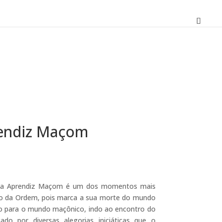
rendiz Maçom
O
preço
atual
io a Aprendiz Maçom é um dos momentos mais
é:
ro da Ordem, pois marca a sua morte do mundo
17,01 €.
o para o mundo maçônico, indo ao encontro do
do por diversas alegorias iniciáticas que o