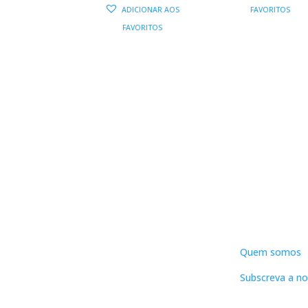
PREÇO
PREÇO
ORIGIN
ADICIONAR AOS
FAVORITOS
ORIGINAL
ATUAL
ERA:
É
FAVORITOS
ERA:
É:
12,90 €.
21,90 €.
19,71 €.
DNLC
Quem somos
Subscreva a no