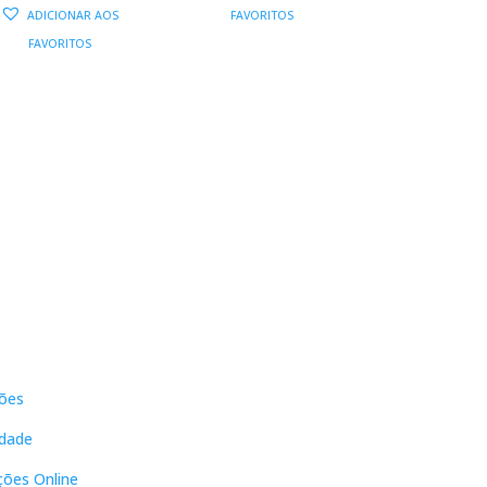
PREÇO
PREÇO
ORIGINAL
ATUAL
ADICIONAR AOS
FAVORITOS
ORIGINAL
ATUAL
ERA:
É:
FAVORITOS
ERA:
É:
22,90 €.
20,61 €.
19,90 €.
17,91 €.
s
Contactos
ões
DNL Convergência
Rua Principal nº39-41, RC Direito,
idade
Loja 2
Vergas
ções Online