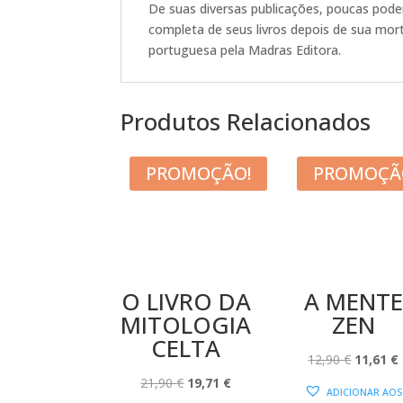
De suas diversas publicações, poucas pod
completa de seus livros depois de sua mort
portuguesa pela Madras Editora.
Produtos Relacionados
PROMOÇÃO!
PROMOÇÃ
O LIVRO DA
A MENTE
MITOLOGIA
ZEN
CELTA
O
12,90
€
11,61
€
O
O
PREÇO
21,90
€
19,71
€
ADICIONAR AOS