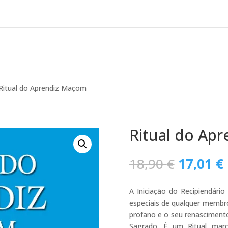
Ritual do Aprendiz Maçom
Ritual do Ap
O
18,90
€
17,01
€
preço
original
A Iniciação do Recipiendár
era:
especiais de qualquer memb
18,90 €.
profano e o seu renasciment
Sagrado. É um Ritual marca