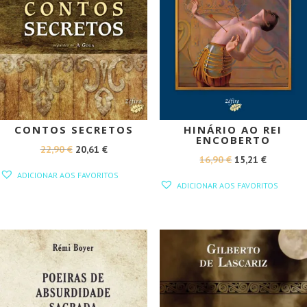
CONTOS SECRETOS
HINÁRIO AO REI
ENCOBERTO
O
O
22,90
€
20,61
€
O
O
16,90
€
15,21
€
PREÇO
PREÇO
ADICIONAR AOS FAVORITOS
PREÇO
PREÇO
ORIGINAL
ATUAL
ADICIONAR AOS FAVORITOS
ORIGINAL
ATUAL
ERA:
É:
ERA:
É:
22,90 €.
20,61 €.
16,90 €.
15,21 €.
PROMOÇÃO!
PROMOÇÃO!