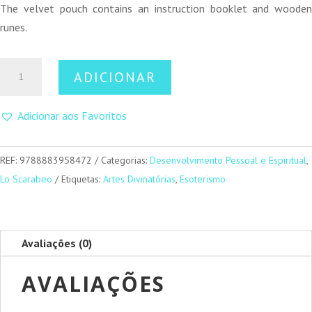
The velvet pouch contains an instruction booklet and wooden
runes.
Quantidade
ADICIONAR
de
Runas
Adicionar aos Favoritos
de
Madeira
REF:
9788883958472
Categorias:
Desenvolvimento Pessoal e Espiritual
,
Lo Scarabeo
Etiquetas:
Artes Divinatórias
,
Esoterismo
Avaliações (0)
AVALIAÇÕES