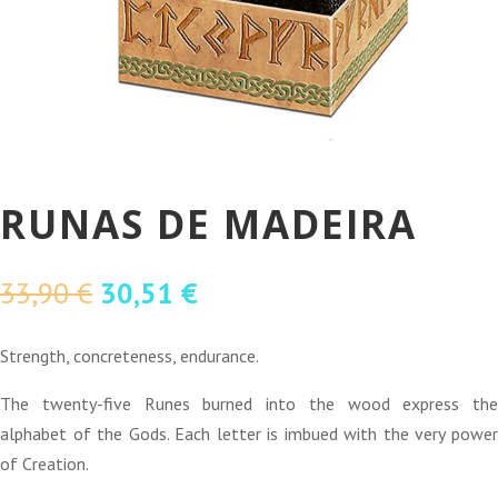
RUNAS DE MADEIRA
O
O
33,90
€
30,51
€
preço
preço
original
atual
Strength, concreteness, endurance.
era:
é:
The twenty-five Runes burned into the wood express the
33,90 €.
30,51 €.
alphabet of the Gods. Each letter is imbued with the very power
of Creation.