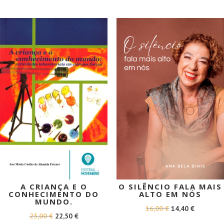
13,50 €.
12,15 €.
ERA:
É:
12,00 €.
10,80 €.
PROMOÇÃO!
PROMOÇÃO!
A CRIANÇA E O
O SILÊNCIO FALA MAIS
CONHECIMENTO DO
ALTO EM NÓS
MUNDO.
O
O
16,00
€
14,40
€
O
O
25,00
€
22,50
€
PREÇO
PREÇO