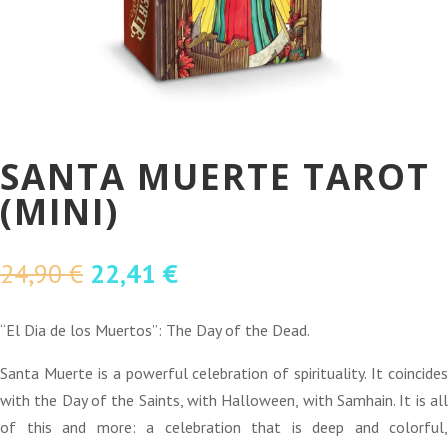
SANTA MUERTE TAROT
(MINI)
O
O
24,90
€
22,41
€
preço
preço
original
atual
“El Dia de los Muertos”: The Day of the Dead.
era:
é:
Santa Muerte is a powerful celebration of spirituality. It coincides
24,90 €.
22,41 €.
with the Day of the Saints, with Halloween, with Samhain. It is all
of this and more: a celebration that is deep and colorful,