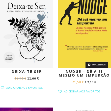
DEIXA-TE SER
NUDGE – DÊ A SI
MESMO UM EMPURRÃO
O
O
12,96
€
11,66
€
O
O
21,50
€
19,35
€
PREÇO
PREÇO
ADICIONAR AOS FAVORITOS
PREÇO
PREÇO
ORIGINAL
ATUAL
ADICIONAR AOS FAVORITOS
ORIGINAL
ATUAL
ERA:
É:
ERA:
É:
12,96 €.
11,66 €.
21,50 €.
19,35 €.