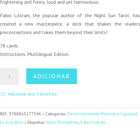
frightening and funny, loud and yet harmonious.
Fabio Listrani, the popular author of the Night Sun Tarot, has
created a new masterpiece, a deck that shakes the readers
preconceptions and takes them beyond their limits!
78 cards.
Instructions. Multilingual Edition.
Quantidade
ADICIONAR
de
Santa
Adicionar aos Favoritos
Muerte
Tarot
(Mini)
REF:
9788865277546
Categorias:
Desenvolvimento Pessoal e Espiritual
,
Lo Scarabeo
Etiquetas:
Artes Divinatórias
,
Fabio Listrani