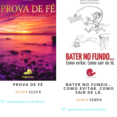
PROMOÇÃO!
PROMOÇÃO!
PROVA DE FÉ
BATER NO FUNDO…
COMO EVITAR. COMO
O
O
13,50
€
12,15
€
SAIR DE LÁ.
PREÇO
PREÇO
O
O
12,00
€
10,80
€
ADICIONAR AOS FAVORITOS
ORIGINAL
ATUAL
PREÇO
PREÇO
ADICIONAR AOS FAVORITOS
ERA:
É:
ORIGINAL
ATUAL