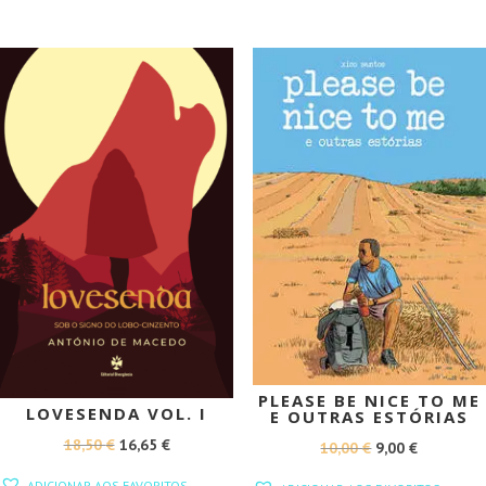
ERA:
É:
ERA:
É:
10,00 €.
9,00 €.
10,00 €.
9,00 €.
PROMOÇÃO!
PROMOÇÃO!
PLEASE BE NICE TO ME
LOVESENDA VOL. I
E OUTRAS ESTÓRIAS
O
O
18,50
€
16,65
€
O
O
10,00
€
9,00
€
PREÇO
PREÇO
PREÇO
PREÇO
ADICIONAR AOS FAVORITOS