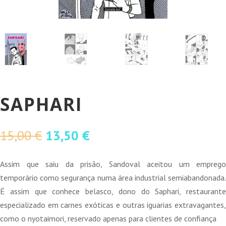
SAPHARI
O
O
15,00
€
13,50
€
preço
preço
original
atual
Assim que saiu da prisão, Sandoval aceitou um emprego
era:
é:
temporário como segurança numa área industrial semiabandonada.
15,00 €.
13,50 €.
É assim que conhece belasco, dono do Saphari, restaurante
especializado em carnes exóticas e outras iguarias extravagantes,
como o nyotaimori, reservado apenas para clientes de confiança