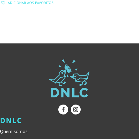
ERA:
É:
ADICIONAR AOS FAVORITOS
ORIGINAL
ATUAL
19,45 €.
17,51 €.
ERA:
É:
19,00 €.
17,10 €.
DNLC
Quem somos