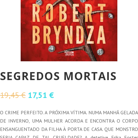
SEGREDOS MORTAIS
O
O
19,45
€
17,51
€
preço
preço
original
atual
O CRIME PERFEITO. A PRÓXIMA VÍTIMA. NUMA MANHÃ GELADA
era:
é:
DE INVERNO, UMA MULHER ACORDA E ENCONTRA O CORPO
19,45 €.
17,51 €.
ENSANGUENTADO DA FILHA À PORTA DE CASA. QUE MONSTRO
SERIA CAPAZ DE TAL CRUELDADE? A detetive Erika Foster