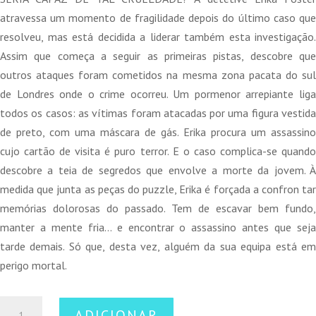
atravessa um momento de fragilidade depois do último caso que
resolveu, mas está decidida a liderar também esta investigação.
Assim que começa a seguir as primeiras pistas, descobre que
outros ataques foram cometidos na mesma zona pacata do sul
de Londres onde o crime ocorreu. Um pormenor arrepiante liga
todos os casos: as vítimas foram atacadas por uma figura vestida
de preto, com uma máscara de gás. Erika procura um assassino
cujo cartão de visita é puro terror. E o caso complica-se quando
descobre a teia de segredos que envolve a morte da jovem. À
medida que junta as peças do puzzle, Erika é forçada a confron tar
memórias dolorosas do passado. Tem de escavar bem fundo,
manter a mente fria… e encontrar o assassino antes que seja
tarde demais. Só que, desta vez, alguém da sua equipa está em
perigo mortal.
Quantidade
ADICIONAR