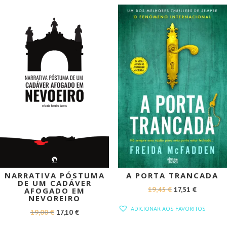
18,50 €.
16,65 €.
19,00 €.
17,10 €.
PROMOÇÃO!
PROMOÇÃO!
NARRATIVA PÓSTUMA
A PORTA TRANCADA
DE UM CADÁVER
O
O
19,45
€
17,51
€
AFOGADO EM
NEVOREIRO
PREÇO
PREÇO
ADICIONAR AOS FAVORITOS
O
O
19,00
€
17,10
€
ORIGINAL
ATUAL
PREÇO
PREÇO