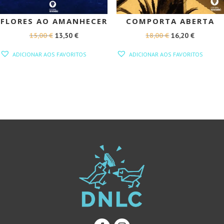
FLORES AO AMANHECER
COMPORTA ABERTA
O
O
O
O
15,00
€
13,50
€
18,00
€
16,20
€
PREÇO
PREÇO
PREÇO
PREÇO
ADICIONAR AOS FAVORITOS
ADICIONAR AOS FAVORITOS
ORIGINAL
ATUAL
ORIGINAL
ATUAL
ERA:
É:
ERA:
É:
15,00 €.
13,50 €.
18,00 €.
16,20 €.