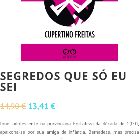
SEGREDOS QUE SÓ EU
SEI
O
O
14,90
€
13,41
€
preço
preço
original
atual
Ione, adolescente na provinciana Fortaleza da década de 1950,
era:
é:
apaixona-se por sua amiga de infância, Bernadete, mas precisa