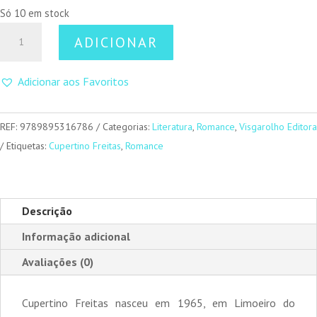
Só 10 em stock
Quantidade
ADICIONAR
de
Segredos
Adicionar aos Favoritos
Que
Só
Eu
REF:
9789895316786
Categorias:
Literatura
,
Romance
,
Visgarolho Editora
Sei
Etiquetas:
Cupertino Freitas
,
Romance
Descrição
Informação adicional
Avaliações (0)
Cupertino Freitas nasceu em 1965, em Limoeiro do