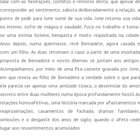
14,90 €.
13,41 €.
lidar com as hesitações, conflitos e remorso desta, que apesar de
corresponder ao sentimento, sabota deliberadamente a relação, a
ponto de pedir para Ione sumir de sua vida. Ione retoma sua vida
no interior, sofre de mágoa e saudade, foca no trabalho e torna-
se uma exímia boleira, benquista e muito requisitada na cidade.
Anos depois, numa quermesse, revê Bernadete, agora casada e
com um filho. As duas retomam o caso a partir de uma inusitada
proposta de Bernadete e novos dilemas se juntam aos antigos.
Acompanhamos, por meio de uma fita-cassete gravada por Ione,
em que revela ao filho de Bernadete a verdade sobre o que para
ele parecia ser apenas uma amizade tóxica, o desenrolar do amor
secreto entre duas mulheres numa época profundamente hostil às
relações homoafetivas, uma história marcada por afastamentos e
reaproximações, casamentos de fachada, dramas familiares,
omissões e o desgaste dos anos de sigilo, quando o afeto cede
lugar aos ressentimentos acumulados.