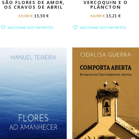
SÃO FLORES DE AMOR,
VERCOQUIN E O
OS CRAVOS DE ABRIL
PLÂNCTON
O
O
O
O
15,00
€
13,50
€
16,90
€
15,21
€
PREÇO
PREÇO
PREÇO
PREÇO
ADICIONAR AOS FAVORITOS
ADICIONAR AOS FAVORITOS
ORIGINAL
ATUAL
ORIGINAL
ATUAL
ERA:
É:
ERA:
É:
15,00 €.
13,50 €.
16,90 €.
15,21 €.
PROMOÇÃO!
PROMOÇÃO!