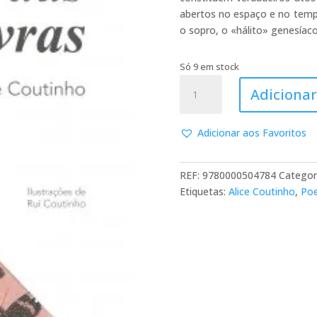
abertos no espaço e no tempo
o sopro, o «hálito» genesíac
Só 9 em stock
Quantidade
Adicionar
de
Sei
das
Adicionar aos Favoritos
Palavras
REF:
9780000504784
Categor
Etiquetas:
Alice Coutinho
,
Poe