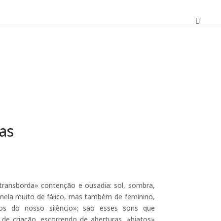
as
O
preço
atual
«transborda» contenção e ousadia: sol, sombra,
é:
 nela muito de fálico, mas também de feminino,
10,80 €.
cos do nosso silêncio»; são esses sons que
 de criação, escorrendo de aberturas, «hiatos»