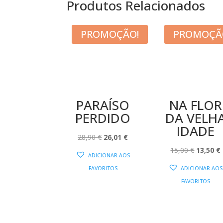
Produtos Relacionados
PROMOÇÃO!
PROMOÇÃ
PARAÍSO
NA FLOR
PERDIDO
DA VELH
IDADE
O
O
28,90
€
26,01
€
PREÇO
PREÇO
O
15,00
€
13,50
€
ADICIONAR AOS
ORIGINAL
ATUAL
PREÇO
FAVORITOS
ADICIONAR AOS
ERA:
É:
ORIGIN
FAVORITOS
28,90 €.
26,01 €.
ERA:
É
15,00 €.