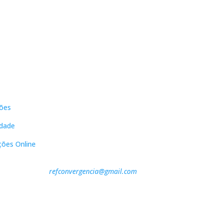
s
Contactos
ões
DNL Convergência
Rua Principal nº39-41, RC Direito,
idade
Loja 2
Vergas
ções Online
3840-555 Sto André de Vagos
refconvergencia@gmail.com