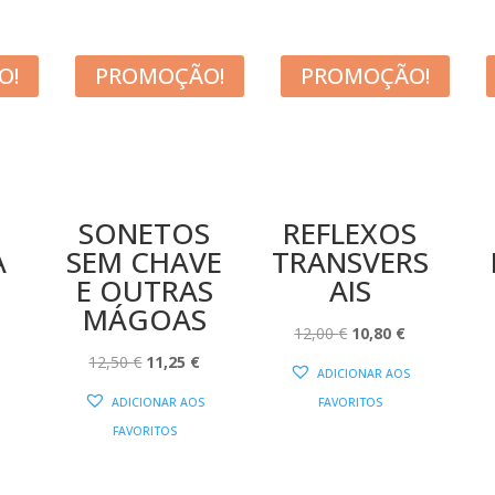
O!
PROMOÇÃO!
PROMOÇÃO!
SONETOS
REFLEXOS
A
SEM CHAVE
TRANSVERS
E OUTRAS
AIS
MÁGOAS
O
O
O
12,00
€
10,80
€
PREÇO
O
O
PREÇO
PREÇO
12,50
€
11,25
€
ADICIONAR AOS
AL
ATUAL
PREÇO
PREÇO
ORIGINAL
ATUAL
ADICIONAR AOS
FAVORITOS
:
ORIGINAL
ATUAL
ERA:
É:
FAVORITOS
13,50 €.
ERA:
É:
12,00 €.
10,80 €.
12,50 €.
11,25 €.