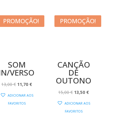
PROMOÇÃO!
PROMOÇÃO!
SOM
CANÇÃO
IN/VERSO
DE
OUTONO
O
O
13,00
€
11,70
€
PREÇO
PREÇO
O
O
15,00
€
13,50
€
ADICIONAR AOS
ORIGINAL
ATUAL
PREÇO
PREÇO
FAVORITOS
ADICIONAR AOS
ERA:
É:
ORIGINAL
ATUAL
FAVORITOS
13,00 €.
11,70 €.
ERA:
É:
15,00 €.
13,50 €.