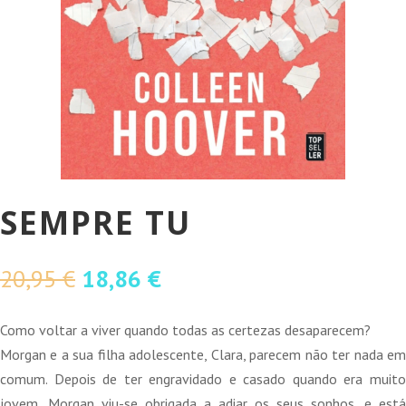
SEMPRE TU
O
O
20,95
€
18,86
€
preço
preço
original
atual
Como voltar a viver quando todas as certezas desaparecem?
era:
é:
Morgan e a sua filha adolescente, Clara, parecem não ter nada em
20,95 €.
18,86 €.
comum. Depois de ter engravidado e casado quando era muito
jovem, Morgan viu-se obrigada a adiar os seus sonhos, e está