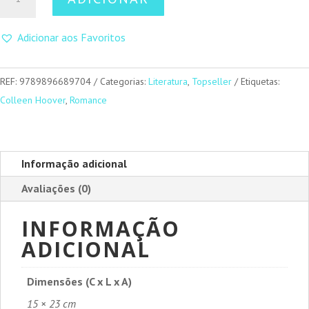
de
Sempre
Adicionar aos Favoritos
Tu
REF:
9789896689704
Categorias:
Literatura
,
Topseller
Etiquetas:
Colleen Hoover
,
Romance
Informação adicional
Avaliações (0)
INFORMAÇÃO
ADICIONAL
Dimensões (C x L x A)
15 × 23 cm