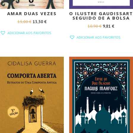
AMAR DUAS VEZES
O ILUSTRE GAUDISSART
SEGUIDO DE A BOLSA
O
O
15,00
€
13,50
€
O
O
10,90
€
9,81
€
PREÇO
PREÇO
ADICIONAR AOS FAVORITOS
PREÇO
PREÇO
ORIGINAL
ATUAL
ADICIONAR AOS FAVORITOS
ORIGINAL
ATUAL
ERA:
É:
ERA:
É:
15,00 €.
13,50 €.
10,90 €.
9,81 €.
PROMOÇÃO!
PROMOÇÃO!