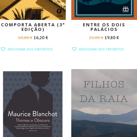
COMPORTA ABERTA (3ª
ENTRE OS DOIS
EDIÇÃO)
PALÁCIOS
O
O
O
O
18,00
€
16,20
€
22,00
€
19,80
€
PREÇO
PREÇO
PREÇO
PREÇO
ADICIONAR AOS FAVORITOS
ADICIONAR AOS FAVORITOS
ORIGINAL
ATUAL
ORIGINAL
ATUAL
ERA:
É:
ERA:
É:
18,00 €.
16,20 €.
22,00 €.
19,80 €.
PROMOÇÃO!
PROMOÇÃO!