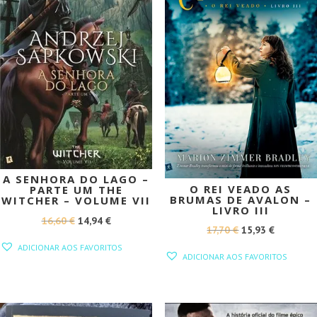
A SENHORA DO LAGO –
O REI VEADO AS
PARTE UM THE
BRUMAS DE AVALON –
WITCHER – VOLUME VII
LIVRO III
O
O
16,60
€
14,94
€
O
O
17,70
€
15,93
€
PREÇO
PREÇO
PREÇO
PREÇO
ADICIONAR AOS FAVORITOS
ORIGINAL
ATUAL
ADICIONAR AOS FAVORITOS
ORIGINAL
ATUAL
ERA:
É:
ERA:
É:
16,60 €.
14,94 €.
17,70 €.
15,93 €.