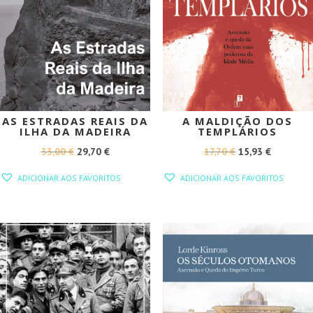
AS ESTRADAS REAIS DA
A MALDIÇÃO DOS
ILHA DA MADEIRA
TEMPLÁRIOS
O
O
O
O
33,00
€
29,70
€
17,70
€
15,93
€
PREÇO
PREÇO
PREÇO
PREÇO
ADICIONAR AOS FAVORITOS
ADICIONAR AOS FAVORITOS
ORIGINAL
ATUAL
ORIGINAL
ATUAL
ERA:
É:
ERA:
É:
33,00 €.
29,70 €.
17,70 €.
15,93 €.
PROMOÇÃO!
PROMOÇÃO!