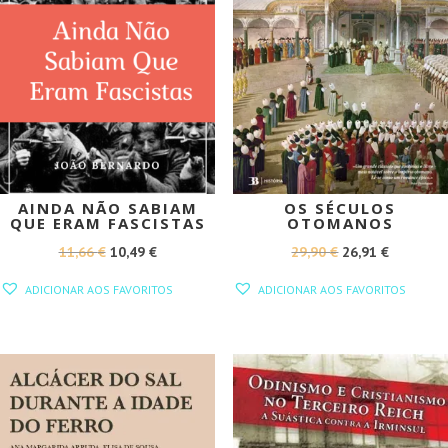
AINDA NÃO SABIAM
OS SÉCULOS
QUE ERAM FASCISTAS
OTOMANOS
O
O
O
O
11,66
€
10,49
€
29,90
€
26,91
€
PREÇO
PREÇO
PREÇO
PREÇO
ADICIONAR AOS FAVORITOS
ADICIONAR AOS FAVORITOS
ORIGINAL
ATUAL
ORIGINAL
ATUAL
ERA:
É:
ERA:
É:
11,66 €.
10,49 €.
29,90 €.
26,91 €.
PROMOÇÃO!