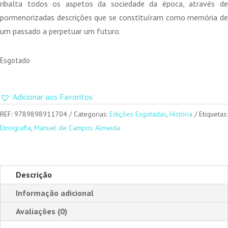
era:
é:
ribalta todos os aspetos da sociedade da época, através de
20,00 €.
18,00 €.
pormenorizadas descrições que se constituíram como memória de
um passado a perpetuar um futuro.
Esgotado
Adicionar aos Favoritos
REF:
9789898911704
Categorias:
Edições Esgotadas
,
História
Etiquetas:
Etnografia
,
Manuel de Campos Almeida
Descrição
Informação adicional
Avaliações (0)