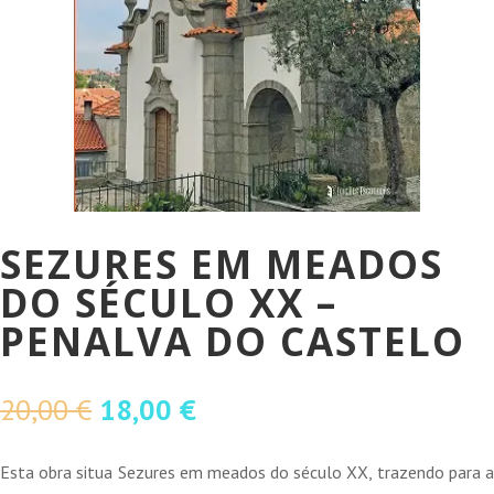
SEZURES EM MEADOS
DO SÉCULO XX –
PENALVA DO CASTELO
O
O
20,00
€
18,00
€
preço
preço
original
atual
Esta obra situa Sezures em meados do século XX, trazendo para a