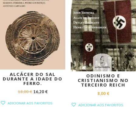
ALCÁCER DO SAL
ODINISMO E
DURANTE A IDADE DO
CRISTIANISMO NO
FERRO.
TERCEIRO REICH
O
O
18,00
€
16,20
€
8,00
€
PREÇO
PREÇO
ADICIONAR AOS FAVORITOS
ADICIONAR AOS FAVORITOS
ORIGINAL
ATUAL
ERA:
É:
18,00 €.
16,20 €.