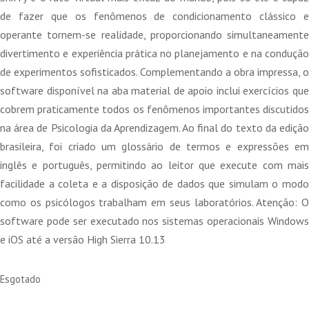
era:
é:
de fazer que os fenômenos de condicionamento clássico e
49,82 €.
44,84 €.
operante tornem-se realidade, proporcionando simultaneamente
divertimento e experiência prática no planejamento e na condução
de experimentos sofisticados. Complementando a obra impressa, o
software disponível na aba material de apoio inclui exercícios que
cobrem praticamente todos os fenômenos importantes discutidos
na área de Psicologia da Aprendizagem. Ao final do texto da edição
brasileira, foi criado um glossário de termos e expressões em
inglês e português, permitindo ao leitor que execute com mais
facilidade a coleta e a disposição de dados que simulam o modo
como os psicólogos trabalham em seus laboratórios. Atenção: O
software pode ser executado nos sistemas operacionais Windows
e iOS até a versão High Sierra 10.13
Esgotado