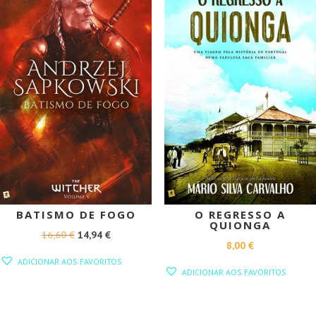
BATISMO DE FOGO
O REGRESSO A
QUIONGA
O
O
16,60
€
14,94
€
8,00
€
PREÇO
PREÇO
ADICIONAR AOS FAVORITOS
ORIGINAL
ATUAL
ADICIONAR AOS FAVORITOS
ERA:
É:
16,60 €.
14,94 €.