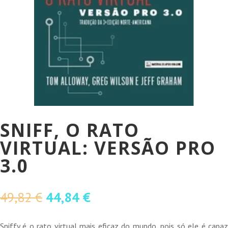
SNIFF, O RATO
VIRTUAL: VERSÃO PRO
3.0
O
O
49,82
€
44,84
€
preço
preço
original
atual
Sniffy é o rato virtual mais eficaz do mundo, pois só ele é capaz