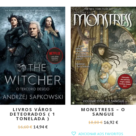
17,70 €.
15,93 €.
PROMOÇÃO!
PROMOÇÃO!
LIVROS VÁROS
MONSTRESS – O
DETEORADOS ( 1
SANGUE
TONELADA )
O
O
18,80
€
16,92
€
O
O
16,60
€
14,94
€
PREÇO
PREÇO
ADICIONAR AOS FAVORITOS
PREÇO
PREÇO