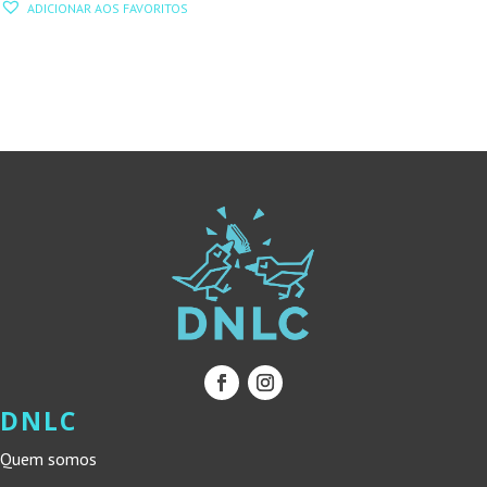
ORIGINAL
ATUAL
ADICIONAR AOS FAVORITOS
ORIGINAL
ATUAL
ERA:
É:
ERA:
É:
18,80 €.
16,92 €.
16,60 €.
14,94 €.
DNLC
Quem somos