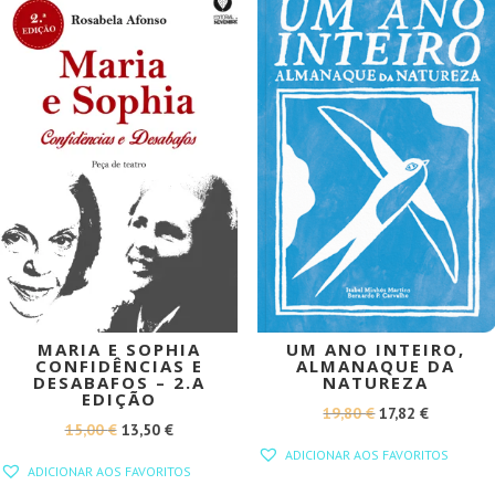
PROMOÇÃO!
PROMOÇÃO!
MARIA E SOPHIA
UM ANO INTEIRO,
CONFIDÊNCIAS E
ALMANAQUE DA
DESABAFOS – 2.A
NATUREZA
EDIÇÃO
O
O
19,80
€
17,82
€
O
O
15,00
€
13,50
€
PREÇO
PREÇO
ADICIONAR AOS FAVORITOS
PREÇO
PREÇO
ORIGINAL
ATUAL
ADICIONAR AOS FAVORITOS
ORIGINAL
ATUAL