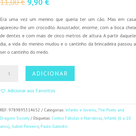
O
O
11,00
€
9,90
€
preço
preço
original
atual
Era uma vez um menino que queria ter um cão. Mas em casa
era:
é:
apareceu-lhe um crocodilo. Assustador, enorme, com a boca cheia
11,00 €.
9,90 €.
de dentes e com mais de cinco metros de altura. A partir daquele
dia, a vida do menino mudou e o cantinho da brincadeira passou a
ser o cantinho do medo.
Quantidade
ADICIONAR
de
Talvez
Adicionar aos Favoritos
um
cão
REF:
9789895314652
Categorias:
Infantis e Juvenis
,
The Poets and
Dragons Society
Etiquetas:
Contos Fábulas e Narrativas
,
Infantil (6 a 10
anos)
,
Isabel Peixeiro
,
Paulo Galindro