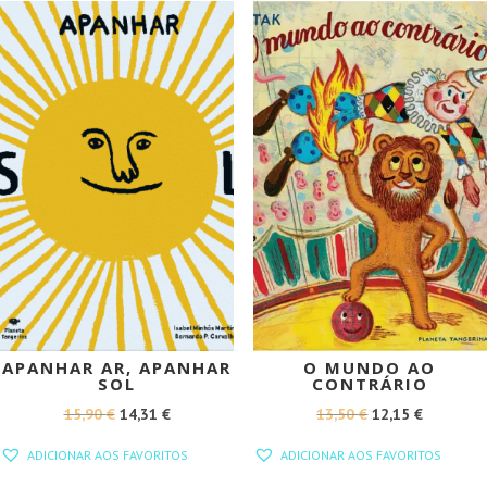
12,50 €.
11,25 €.
12,50 €.
11,25 €.
PROMOÇÃO!
PROMOÇÃO!
APANHAR AR, APANHAR
O MUNDO AO
SOL
CONTRÁRIO
O
O
O
O
15,90
€
14,31
€
13,50
€
12,15
€
PREÇO
PREÇO
PREÇO
PREÇO
ADICIONAR AOS FAVORITOS
ADICIONAR AOS FAVORITOS
ORIGINAL
ATUAL
ORIGINAL
ATUAL