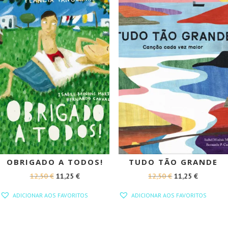
PROMOÇÃO!
PROMOÇÃO!
OBRIGADO A TODOS!
TUDO TÃO GRANDE
O
O
O
O
12,50
€
11,25
€
12,50
€
11,25
€
PREÇO
PREÇO
PREÇO
PREÇO
ADICIONAR AOS FAVORITOS
ADICIONAR AOS FAVORITOS
ORIGINAL
ATUAL
ORIGINAL
ATUAL
ERA:
É:
ERA:
É: