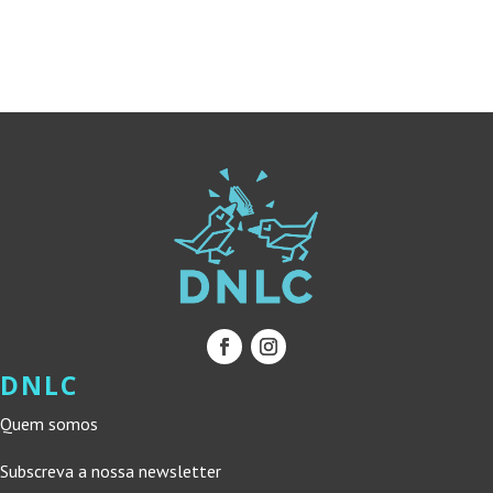
ERA:
É:
ERA:
É:
15,90 €.
14,31 €.
13,50 €.
12,15 €.
DNLC
Quem somos
Subscreva a nossa newsletter