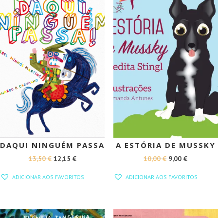
DAQUI NINGUÉM PASSA
A ESTÓRIA DE MUSSKY
O
O
O
O
13,50
€
12,15
€
10,00
€
9,00
€
PREÇO
PREÇO
PREÇO
PREÇO
ADICIONAR AOS FAVORITOS
ADICIONAR AOS FAVORITOS
ORIGINAL
ATUAL
ORIGINAL
ATUAL
ERA:
É:
ERA:
É:
13,50 €.
12,15 €.
10,00 €.
9,00 €.