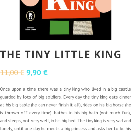
THE TINY LITTLE KING
O
O
11,00
€
9,90
€
preço
preço
original
atual
Once upon a time there was a tiny king who lived in a big castle
era:
é:
guarded by lots of big soldiers. Every day the tiny king eats dinner
11,00 €.
9,90 €.
at his big table (he can never finish it all), rides on his big horse (he
is thrown off every time), bathes in his big bath (not much fun),
and sleeps, not very well, in his big bed. The tiny king is very sad and
lonely, until one day he meets a big princess and asks her to be his