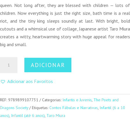
queen. Not long after, they are blessed with children — lots of
children. Now everything is just the right size, bath time is a real
riot, and the tiny king sleeps soundly at last. With bright, bold
cutouts and a whimsical use of collage, Japanese artist Taro Miura
creates a witty, heartwarming story with huge appeal for readers
big and small.
Quantidade
ADICIONAR
de
The
Adicionar aos Favoritos
tiny
little
King
REF:
9789899107731
Categorias:
Infantis e Juvenis
,
The Poets and
Dragons Society
Etiquetas:
Contos Fábulas e Narrativas
,
Infantil (6 a 10
anos)
,
Infantil (até 6 anos)
,
Taro Miura