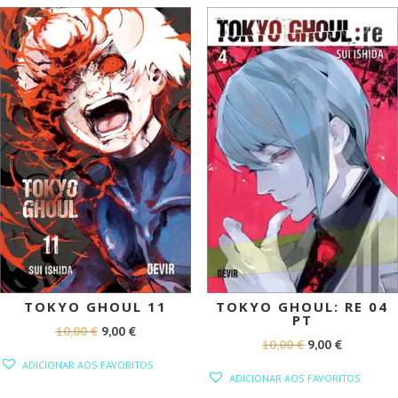
10,00 €.
9,00 €.
10,00 €.
9,00 €.
PROMOÇÃO!
PROMOÇÃO!
TOKYO GHOUL 11
TOKYO GHOUL: RE 04
PT
O
O
10,00
€
9,00
€
O
O
10,00
€
9,00
€
PREÇO
PREÇO
ADICIONAR AOS FAVORITOS
PREÇO
PREÇO
ORIGINAL
ATUAL
ADICIONAR AOS FAVORITOS
ORIGINAL
ATUAL