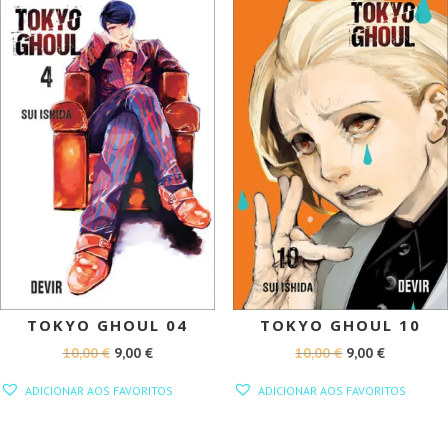
PROMOÇÃO!
PROMOÇÃO!
TOKYO GHOUL 04
TOKYO GHOUL 10
O
O
O
O
10,00
€
9,00
€
10,00
€
9,00
€
PREÇO
PREÇO
PREÇO
PREÇO
ADICIONAR AOS FAVORITOS
ADICIONAR AOS FAVORITOS
ORIGINAL
ATUAL
ORIGINAL
ATUAL
ERA:
É:
ERA:
É: