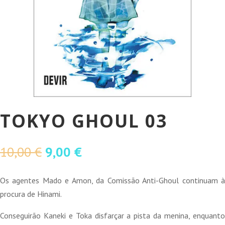
TOKYO GHOUL 03
O
O
10,00
€
9,00
€
preço
preço
original
atual
Os agentes Mado e Amon, da Comissão Anti-Ghoul continuam à
era:
é:
procura de Hinami.
10,00 €.
9,00 €.
Conseguirão Kaneki e Toka disfarçar a pista da menina, enquanto