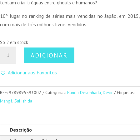
tentam criar tréguas entre ghouls e humanos?
10º lugar no ranking de séries mais vendidas no Japão, em 2015,
com mais de três milhões livros vendidos
Só 2 em stock
Quantidade
ADICIONAR
de
Tokyo
Adicionar aos Favoritos
Ghoul
03
REF:
9789895593002
Categorias:
Banda Desenhada
,
Devir
Etiquetas:
Mangá
,
Sui Ishida
Descrição