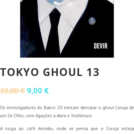
TOKYO GHOUL 13
O
O
10,00
€
9,00
€
preço
preço
original
atual
Os investigadores do Bairro 20 tentam derrubar o ghoul Coruja de
era:
é:
um Só Olho, com ligações a Akira e Yoshimura.
10,00 €.
9,00 €.
A rusga ao café Anteiku, onde se pensa que o Coruja esteja