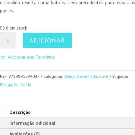
escondido resulta numa batalha sem precedentes para ambas as
partes.
Só 6 em stock
Quantidade
ADICIONAR
de
Tokyo
Adicionar aos Favoritos
Ghoul
13
REF:
9789895594047
Categorias:
Banda Desenhada
,
Devir
Etiquetas:
Mangá
,
Sui Ishida
Descrição
Informação adicional
Avaliações (0)