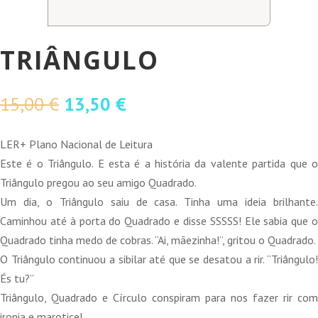
TRIÂNGULO
O
O
15,00
€
13,50
€
preço
preço
original
atual
LER+ Plano Nacional de Leitura
era:
é:
Este é o Triângulo. E esta é a história da valente partida que o
15,00 €.
13,50 €.
Triângulo pregou ao seu amigo Quadrado.
Um dia, o Triângulo saiu de casa. Tinha uma ideia brilhante.
Caminhou até à porta do Quadrado e disse SSSSS! Ele sabia que o
Quadrado tinha medo de cobras. “Ai, mãezinha!”, gritou o Quadrado.
O Triângulo continuou a sibilar até que se desatou a rir. “Triângulo!
És tu?”
Triângulo, Quadrado e Círculo conspiram para nos fazer rir com
ironia e marotice!