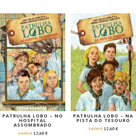
ERA:
É:
ERA:
É:
10,90 €.
9,81 €.
9,95 €.
8,96 €.
PROMOÇÃO!
PROMOÇÃO!
PATRULHA LOBO – NO
PATRULHA LOBO – NA
HOSPITAL
PISTA DO TESOURO
ASSOMBRADO
O
O
14,00
€
12,60
€
O
O
14,00
€
12,60
€