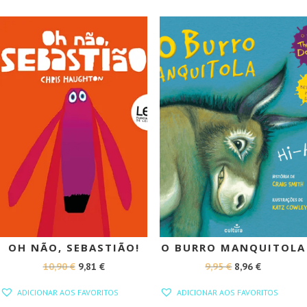
PROMOÇÃO!
PROMOÇÃO!
OH NÃO, SEBASTIÃO!
O BURRO MANQUITOLA
O
O
O
O
10,90
€
9,81
€
9,95
€
8,96
€
PREÇO
PREÇO
PREÇO
PREÇO
ADICIONAR AOS FAVORITOS
ADICIONAR AOS FAVORITOS
ORIGINAL
ATUAL
ORIGINAL
ATUAL