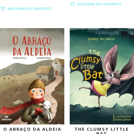
PREÇO
PREÇO
ADICIONAR AOS FAVORITOS
PREÇO
PREÇO
ORIGINAL
ATUAL
ADICIONAR AOS FAVORITOS
ORIGINAL
ATUAL
ERA:
É:
ERA:
É:
14,00 €.
12,60 €.
14,00 €.
12,60 €.
PROMOÇÃO!
PROMOÇÃO!
O ABRAÇO DA ALDEIA
THE CLUMSY LITTLE
BAT