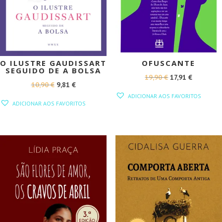
O ILUSTRE GAUDISSART
OFUSCANTE
SEGUIDO DE A BOLSA
O
O
19,90
€
17,91
€
O
O
10,90
€
9,81
€
PREÇO
PREÇO
ADICIONAR AOS FAVORITOS
PREÇO
PREÇO
ORIGINAL
ATUAL
ADICIONAR AOS FAVORITOS
ORIGINAL
ATUAL
ERA:
É:
ERA:
É:
19,90 €.
17,91 €.
10,90 €.
9,81 €.
PROMOÇÃO!
PROMOÇÃO!