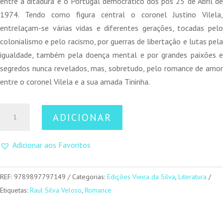
entre a ditadura e o Portugal democrático dos pós 25 de Abril de
1974. Tendo como figura central o coronel Justino Vilela,
entrelaçam-se várias vidas e diferentes gerações, tocadas pelo
colonialismo e pelo racismo, por guerras de libertação e lutas pela
igualdade, também pela doença mental e por grandes paixões e
segredos nunca revelados, mas, sobretudo, pelo romance de amor
entre o coronel Vilela e a sua amada Tininha.
Quantidade
ADICIONAR
de
Tudo
Adicionar aos Favoritos
o
Tempo
Guardou
REF:
9789897797149
Categorias:
Edições Vieira da Silva
,
Literatura
Etiquetas:
Raul Silva Veloso
,
Romance