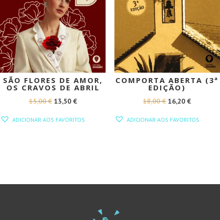
SÃO FLORES DE AMOR,
COMPORTA ABERTA (3ª
OS CRAVOS DE ABRIL
EDIÇÃO)
O
O
O
O
15,00
€
13,50
€
18,00
€
16,20
€
PREÇO
PREÇO
PREÇO
PREÇO
ADICIONAR AOS FAVORITOS
ADICIONAR AOS FAVORITOS
ORIGINAL
ATUAL
ORIGINAL
ATUAL
ERA:
É:
ERA:
É:
15,00 €.
13,50 €.
18,00 €.
16,20 €.