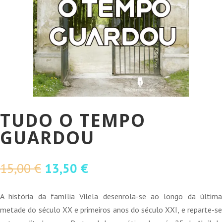
TUDO O TEMPO
GUARDOU
O
O
15,00
€
13,50
€
preço
preço
original
atual
A história da família Vilela desenrola-se ao longo da última
era:
é:
metade do século XX e primeiros anos do século XXI, e reparte-se
15,00 €.
13,50 €.