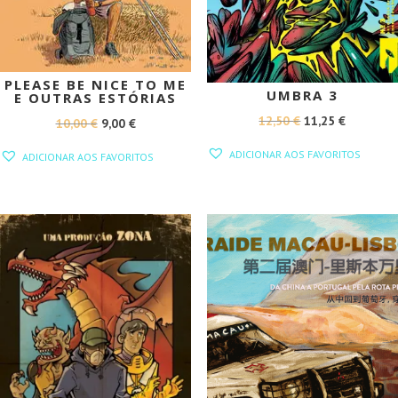
PLEASE BE NICE TO ME
UMBRA 3
E OUTRAS ESTÓRIAS
O
O
12,50
€
11,25
€
O
O
10,00
€
9,00
€
PREÇO
PREÇO
PREÇO
PREÇO
ADICIONAR AOS FAVORITOS
ADICIONAR AOS FAVORITOS
ORIGINAL
ATUAL
ORIGINAL
ATUAL
ERA:
É:
ERA:
É:
12,50 €.
11,25 €.
10,00 €.
9,00 €.
PROMOÇÃO!
PROMOÇÃO!