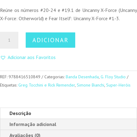
Reúne os números #20-24 e #19.1 de Uncanny X-Force (Uncanny
X-Force: Otherworld) e Fear Itself: Uncanny X-Force #1-3.
Quantidade
ADICIONAR
de
Uncanny
Adicionar aos Favoritos
X-
Force
-
REF:
9788416510849
Categorias:
Banda Desenhada
,
G. Floy Studio
Volume
Etiquetas:
Greg Tocchini e Rick Remender
,
Simone Bianchi
,
Super-Heróis
3
Descrição
Informação adicional
Avaliações (0)