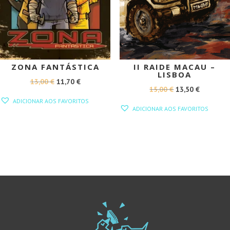
ZONA FANTÁSTICA
II RAIDE MACAU –
LISBOA
O
O
13,00
€
11,70
€
O
O
15,00
€
13,50
€
PREÇO
PREÇO
ADICIONAR AOS FAVORITOS
PREÇO
PREÇO
ORIGINAL
ATUAL
ADICIONAR AOS FAVORITOS
ORIGINAL
ATUAL
ERA:
É:
ERA:
É:
13,00 €.
11,70 €.
15,00 €.
13,50 €.