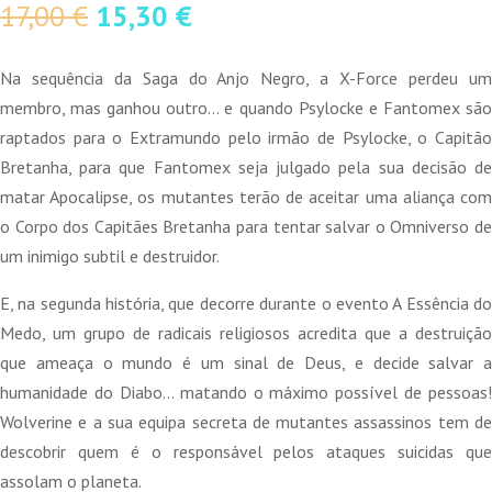
O
O
17,00
€
15,30
€
preço
preço
original
atual
Na sequência da Saga do Anjo Negro, a X-Force perdeu um
era:
é:
membro, mas ganhou outro… e quando Psylocke e Fantomex são
17,00 €.
15,30 €.
raptados para o Extramundo pelo irmão de Psylocke, o Capitão
Bretanha, para que Fantomex seja julgado pela sua decisão de
matar Apocalipse, os mutantes terão de aceitar uma aliança com
o Corpo dos Capitães Bretanha para tentar salvar o Omniverso de
um inimigo subtil e destruidor.
E, na segunda história, que decorre durante o evento A Essência do
Medo, um grupo de radicais religiosos acredita que a destruição
que ameaça o mundo é um sinal de Deus, e decide salvar a
humanidade do Diabo… matando o máximo possível de pessoas!
Wolverine e a sua equipa secreta de mutantes assassinos tem de
descobrir quem é o responsável pelos ataques suicidas que
assolam o planeta.