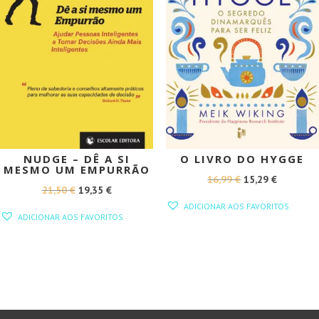
NUDGE – DÊ A SI
O LIVRO DO HYGGE
MESMO UM EMPURRÃO
O
O
16,99
€
15,29
€
O
O
21,50
€
19,35
€
PREÇO
PREÇO
ADICIONAR AOS FAVORITOS
PREÇO
PREÇO
ORIGINAL
ATUAL
ADICIONAR AOS FAVORITOS
ORIGINAL
ATUAL
ERA:
É:
ERA:
É:
16,99 €.
15,29 €.
21,50 €.
19,35 €.