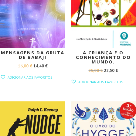
MENSAGENS DA GRUTA
A CRIANÇA E O
DE BABAJI
CONHECIMENTO DO
MUNDO.
O
O
16,00
€
14,40
€
O
O
25,00
€
22,50
€
PREÇO
PREÇO
ADICIONAR AOS FAVORITOS
PREÇO
PREÇO
ORIGINAL
ATUAL
ADICIONAR AOS FAVORITOS
ORIGINAL
ATUAL
ERA:
É:
ERA:
É:
16,00 €.
14,40 €.
25,00 €.
22,50 €.
PROMOÇÃO!
PROMOÇÃO!