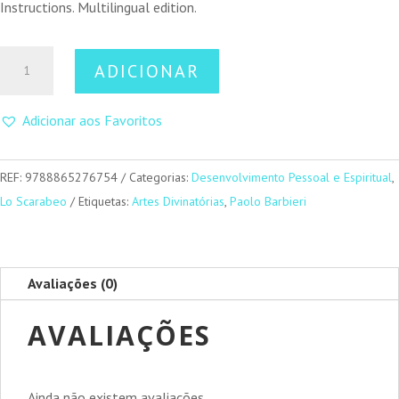
Instructions. Multilingual edition.
Quantidade
ADICIONAR
de
Unicorns
Adicionar aos Favoritos
Oracle
REF:
9788865276754
Categorias:
Desenvolvimento Pessoal e Espiritual
,
Lo Scarabeo
Etiquetas:
Artes Divinatórias
,
Paolo Barbieri
Avaliações (0)
AVALIAÇÕES
Ainda não existem avaliações.