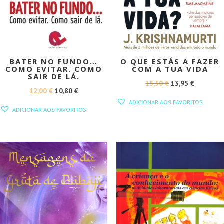
BATER NO FUNDO…
O QUE ESTÁS A FAZER
COMO EVITAR. COMO
COM A TUA VIDA
SAIR DE LÁ.
O
O
15,50
€
13,95
€
O
O
12,00
€
10,80
€
PREÇO
PREÇO
ADICIONAR AOS FAVORITOS
PREÇO
PREÇO
ORIGINAL
ATUAL
ADICIONAR AOS FAVORITOS
ORIGINAL
ATUAL
ERA:
É:
ERA:
É:
15,50 €.
13,95 €.
12,00 €.
10,80 €.
PROMOÇÃO!
PROMOÇÃO!