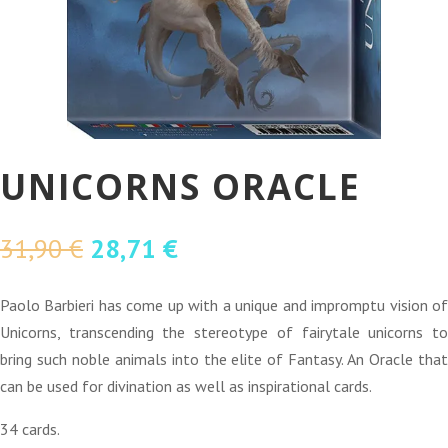
UNICORNS ORACLE
O
O
31,90
€
28,71
€
preço
preço
original
atual
Paolo Barbieri has come up with a unique and impromptu vision of
era:
é:
Unicorns, transcending the stereotype of fairytale unicorns to
31,90 €.
28,71 €.
bring such noble animals into the elite of Fantasy. An Oracle that
can be used for divination as well as inspirational cards.
34 cards.